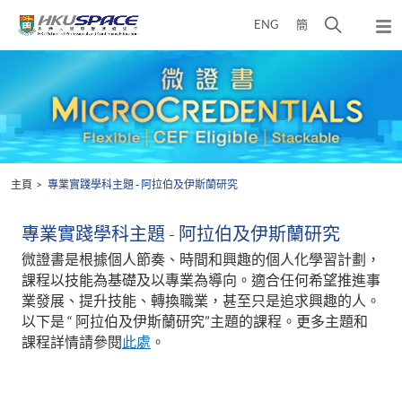
Skip
打
ENG
簡
to
彈
main
開
出
Main
content
搜
主
content
選
尋
start
單
介
面
主頁
專業實踐學科主題 - 阿拉伯及伊斯蘭研究
專業實踐學科主題 - 阿拉伯及伊斯蘭研究
微證書是根據個人節奏、時間和興趣的個人化學習計劃，
課程以技能為基礎及以專業為導向。適合任何希望推進事
業發展、提升技能、轉換職業，甚至只是追求興趣的人。
以下是 “ 阿拉伯及伊斯蘭研究”主題的課程。更多主題和
課程詳情請參閱
此處
。