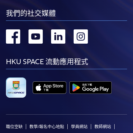
我們的社交媒體
轉
轉
轉
轉
到
到
到
到
facebook
youtube
linkedin
instag
HKU SPACE 流動應用程式
職位空缺
教學/報名中心地點
學員網站
教師網站