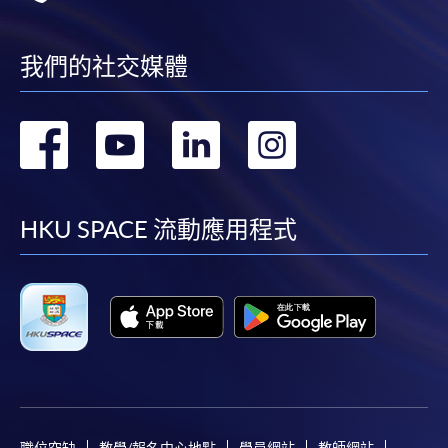
我們的社交媒體
轉
轉
轉
轉
到
到
到
到
facebook
youtube
linkedin
instag
HKU SPACE 流動應用程式