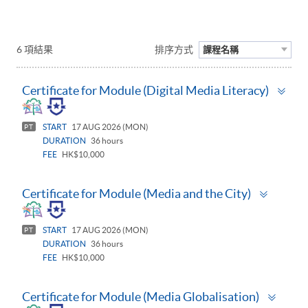
6 項結果
排序方式
課程名稱
Tog
Certificate for Module (Digital Media Literacy)
pan
START
17 AUG 2026 (MON)
PT
DURATION
36 hours
FEE
HK$10,000
Toggle
Certificate for Module (Media and the City)
panel
START
17 AUG 2026 (MON)
PT
DURATION
36 hours
FEE
HK$10,000
Togg
Certificate for Module (Media Globalisation)
pane