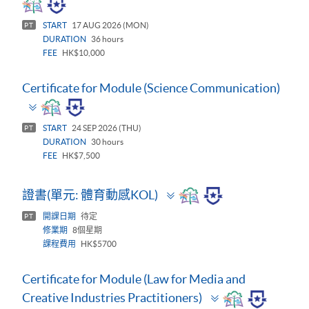
START
17 AUG 2026 (MON)
PT
DURATION
36 hours
FEE
HK$10,000
Certificate for Module (Science Communication)
Toggle
panel
START
24 SEP 2026 (THU)
PT
DURATION
30 hours
FEE
HK$7,500
Toggle
證書(單元: 體育動感KOL)
panel
開課日期
待定
PT
修業期
8個星期
課程費用
HK$5700
Certificate for Module (Law for Media and
Toggle
Creative Industries Practitioners)
panel