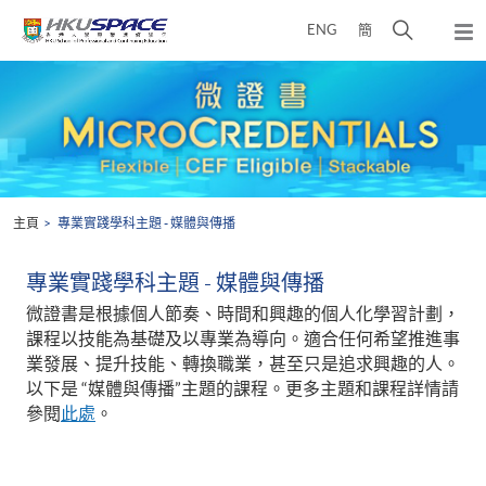
Skip
打
ENG
簡
to
彈
main
開
出
Main
content
搜
主
content
選
尋
start
單
介
面
主頁
專業實踐學科主題 - 媒體與傳播
專業實踐學科主題 - 媒體與傳播
微證書是根據個人節奏、時間和興趣的個人化學習計劃，
課程以技能為基礎及以專業為導向。適合任何希望推進事
業發展、提升技能、轉換職業，甚至只是追求興趣的人。
以下是 “媒體與傳播”主題的課程。更多主題和課程詳情請
參閱
此處
。