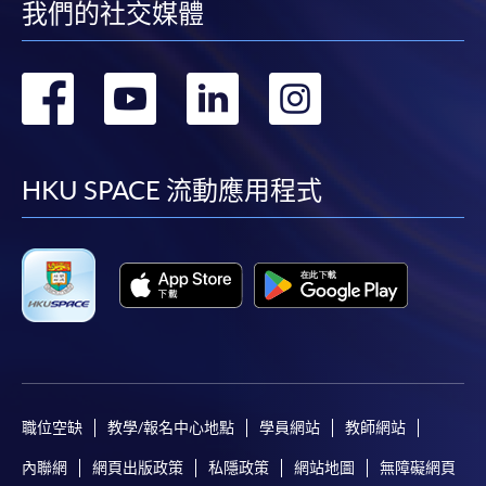
我們的社交媒體
轉
轉
轉
轉
到
到
到
到
facebook
youtube
linkedin
instag
HKU SPACE 流動應用程式
職位空缺
教學/報名中心地點
學員網站
教師網站
內聯網
網頁出版政策
私隱政策
網站地圖
無障礙網頁