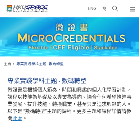
Skip
打
ENG
簡
to
彈
main
開
出
Main
content
搜
主
content
選
尋
start
單
介
面
主頁
專業實踐學科主題 - 數碼轉型
專業實踐學科主題 - 數碼轉型
微證書是根據個人節奏、時間和興趣的個人化學習計劃，
課程以技能為基礎及以專業為導向。適合任何希望推進事
業發展、提升技能、轉換職業，甚至只是追求興趣的人。
以下是 “數碼轉型”主題的課程。更多主題和課程詳情請參
閱
此處
。