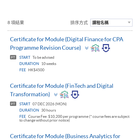
8 項結果
排序方式
課程名稱
Certificate for Module (Digital Finance for CPA
Toggle
Programme Revision Course)
panel
START
To be advised
PT
DURATION
10 weeks
FEE
HK$4500
Certificate for Module (FinTech and Digital
Toggle
Transformation)
panel
START
07 DEC 2026 (MON)
PT
DURATION
30 hours
FEE
Course Fee: $10,200 per programme (* course fees are subject
to change without prior notice)
Certificate for Module (Business Analytics for