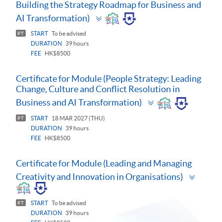
Building the Strategy Roadmap for Business and
Toggle
AI Transformation)
panel
START
To be advised
PT
DURATION
39 hours
FEE
HK$8500
Certificate for Module (People Strategy: Leading
Change, Culture and Conflict Resolution in
Toggle
Business and AI Transformation)
panel
START
18 MAR 2027 (THU)
PT
DURATION
39 hours
FEE
HK$8500
Certificate for Module (Leading and Managing
Toggl
Creativity and Innovation in Organisations)
panel
START
To be advised
PT
DURATION
39 hours