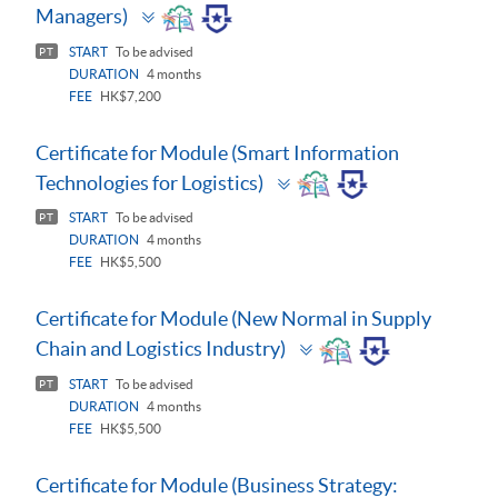
Toggle
Managers)
panel
START
To be advised
PT
DURATION
4 months
FEE
HK$7,200
Certificate for Module (Smart Information
Toggle
Technologies for Logistics)
panel
START
To be advised
PT
DURATION
4 months
FEE
HK$5,500
Certificate for Module (New Normal in Supply
Toggle
Chain and Logistics Industry)
panel
START
To be advised
PT
DURATION
4 months
FEE
HK$5,500
Certificate for Module (Business Strategy: