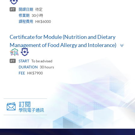
開課日期
待定
PT
修業期
30小時
課程費用
HK$6000
Certificate for Module (Nutrition and Dietary
Tog
Management of Food Allergy and Intolerance)
pan
START
To be advised
PT
DURATION
30 hours
FEE
HK$7900
訂閱
學院電子通訊