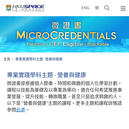
Skip
打
ENG
簡
to
彈
main
開
出
Main
content
搜
主
content
選
尋
start
單
介
面
主頁
專業實踐學科主題 - 營養與健康
專業實踐學科主題 - 營養與健康
微證書是根據個人節奏、時間和興趣的個人化學習計劃，
課程以技能為基礎及以專業為導向。適合任何希望推進事
業發展、提升技能、轉換職業，甚至只是追求興趣的人。
以下是 “營養與健康”主題的課程。更多主題和課程詳情請
參閱
此處
。