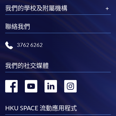
我們的學校及附屬機構
聯絡我們
3762 6262
我們的社交媒體
轉
轉
轉
轉
到
到
到
到
facebook
youtube
linkedin
instag
HKU SPACE 流動應用程式