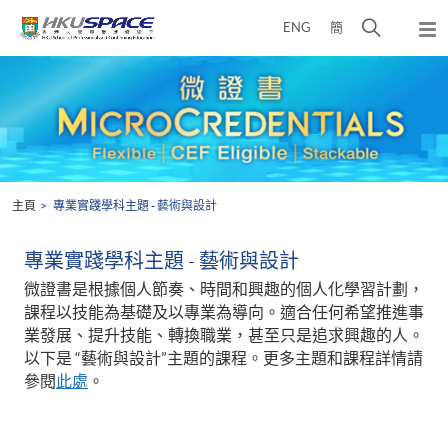
Skip
打
ENG
簡
to
彈
main
開
出
Main
content
搜
主
content
選
尋
start
單
介
面
主頁
專業實踐學科主題 - 藝術與設計
專業實踐學科主題 - 藝術與設計
微證書是根據個人節奏、時間和興趣的個人化學習計劃，
課程以技能為基礎及以專業為導向。適合任何希望推進事
業發展、提升技能、轉換職業，甚至只是追求興趣的人。
以下是 “藝術與設計”主題的課程。更多主題和課程詳情請
參閱
此處
。