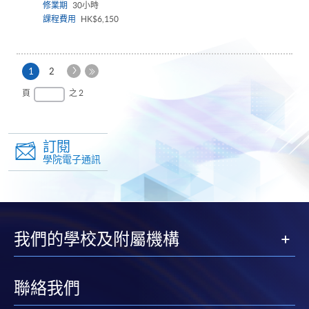
修業期
30小時
課程費用
HK$6,150
下
本
1
2
一
頁
最
頁
之 2
頁
後
一
頁
訂閱
學院電子通訊
我們的學校及附屬機構
聯絡我們