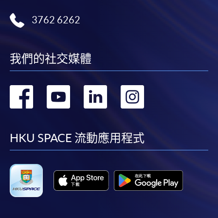
3762 6262
我們的社交媒體
轉
轉
轉
轉
到
到
到
到
facebook
youtube
linkedin
instag
HKU SPACE 流動應用程式