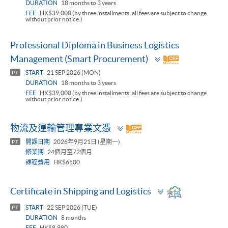
DURATION
18 months to 3 years
FEE
HK$39,000 (by three installments; all fees are subject to change
without prior notice.)
Professional Diploma in Business Logistics
Toggle
Management (Smart Procurement)
panel
START
21 SEP 2026 (MON)
PT
DURATION
18 months to 3 years
FEE
HK$39,000 (by three installments; all fees are subject to change
without prior notice.)
Toggle
物流及運輸管理專業文憑
panel
開課日期
2026年9月21日 (星期一)
PT
修業期
24個月至72個月
課程費用
HK$6500
Toggle
Certificate in Shipping and Logistics
panel
START
22 SEP 2026 (TUE)
PT
DURATION
8 months
FEE
HK$8,980