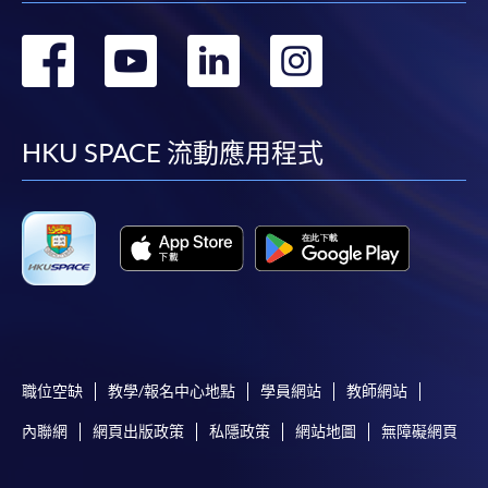
轉
轉
轉
轉
到
到
到
到
facebook
youtube
linkedin
instag
HKU SPACE 流動應用程式
職位空缺
教學/報名中心地點
學員網站
教師網站
內聯網
網頁出版政策
私隱政策
網站地圖
無障礙網頁