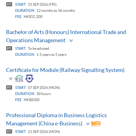
panel
START
25 SEP 2026 (FRI)
PT
DURATION
12 months to 36 months
FEE
HK$52,200
Bachelor of Arts (Honours) International Trade and
Toggle
Operations Management
panel
START
To be advised
PT
DURATION
1.5 years to 5 years
Certificate for Module (Railway Signalling System)
Toggle
panel
START
07 SEP 2026 (MON)
PT
DURATION
30 hours
FEE
HK$8200
Professional Diploma in Business Logistics
Toggle
Management (China e-Business)
panel
START
21 SEP 2026 (MON)
PT