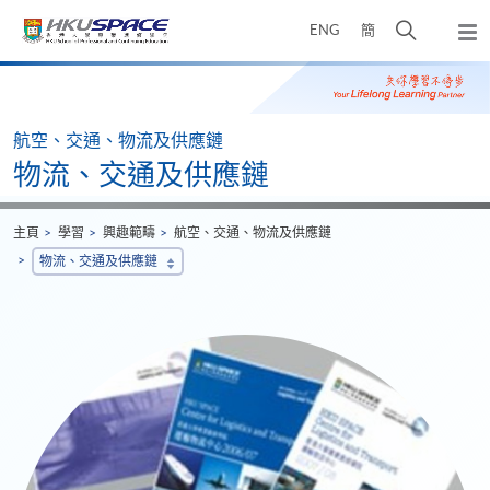
Skip
打
ENG
簡
to
彈
main
開
出
Main
content
搜
主
content
選
尋
start
單
介
航空、交通、物流及供應鏈
面
物流、交通及供應鏈
主頁
學習
興趣範疇
航空、交通、物流及供應鏈
物流、交通及供應鏈