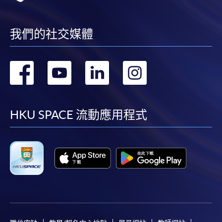
我們的社交媒體
轉
轉
轉
轉
到
到
到
到
facebook
youtube
linkedin
instag
HKU SPACE 流動應用程式