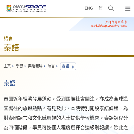
Skip
打
ENG
簡
to
彈
main
開
出
Main
content
搜
主
content
選
尋
start
單
介
語言
面
泰語
主頁
學習
興趣範疇
語言
泰語
泰語
泰國近年經濟發展蓬勃，受到國際社會關注，亦成為全球遊
客嚮往的旅遊熱點。有見及此，本院特別開設泰語課程，為
對泰國語言和文化感興趣的人士提供學習機會。泰語課程分
為四個階段，學員可按個人程度選擇合適級別報讀。除此之