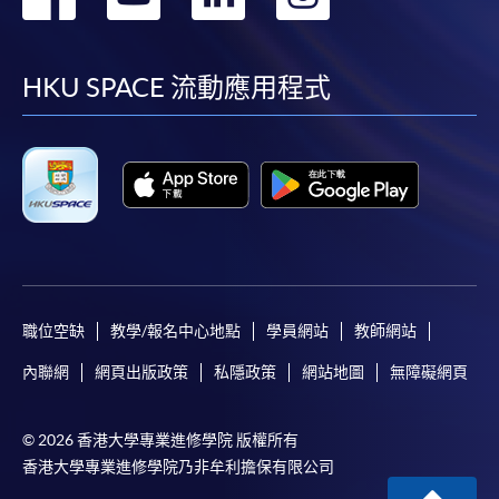
到
到
到
到
facebook
youtube
linkedin
instag
HKU SPACE 流動應用程式
職位空缺
教學/報名中心地點
學員網站
教師網站
內聯網
網頁出版政策
私隱政策
網站地圖
無障礙網頁
© 2026 香港大學專業進修學院 版權所有
香港大學專業進修學院乃非牟利擔保有限公司