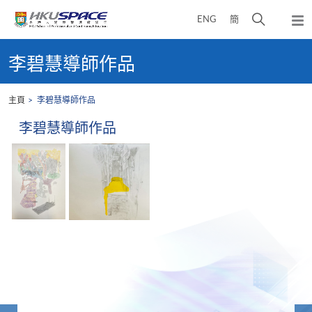
Skip
打
ENG
簡
to
彈
main
開
出
Main
content
搜
主
content
李碧慧導師作品
選
尋
start
單
介
主頁
李碧慧導師作品
面
李碧慧導師作品