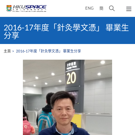
Skip
打
ENG
簡
to
彈
main
開
出
Main
content
搜
主
content
2016-17年度「針灸學文憑」 畢業生
選
尋
start
分享
單
介
面
主頁
2016-17年度「針灸學文憑」 畢業生分享