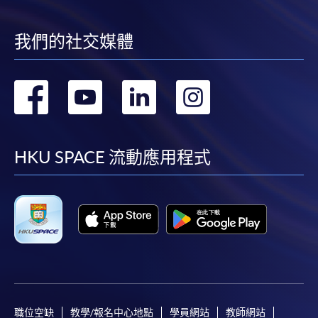
我們的社交媒體
轉
轉
轉
轉
到
到
到
到
facebook
youtube
linkedin
instag
HKU SPACE 流動應用程式
職位空缺
教學/報名中心地點
學員網站
教師網站