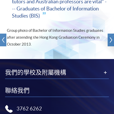
tutors and Australian professors are vital" -
-- Graduates of Bachelor of Information
Studies (BIS)
Group photo of Bachelor of Information Studies graduates
after attending the Hong Kong Graduation Ceremony in
October 2013.
我們的學校及附屬機構
聯絡我們
3762 6262