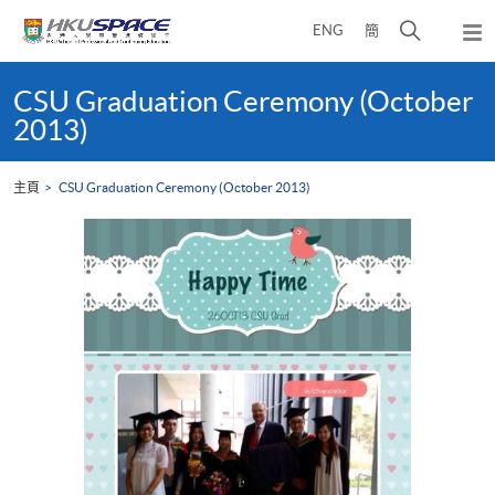
Skip
打
ENG
簡
to
彈
main
開
出
Main
content
搜
主
content
CSU Graduation Ceremony (October
選
尋
start
2013)
單
介
面
主頁
CSU Graduation Ceremony (October 2013)