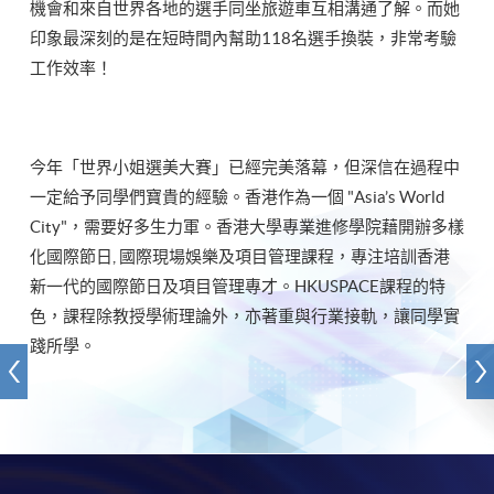
機會和來自世界各地的選手同坐旅遊車互相溝通了解。而她
印象最深刻的是在短時間內幫助118名選手換裝，非常考驗
工作效率！
今年「世界小姐選美大賽」已經完美落幕，但深信在過程中
一定給予同學們寶貴的經驗。香港作為一個 "Asia’s World
City"，需要好多生力軍。香港大學專業進修學院藉開辦多樣
化國際節日, 國際現場娛樂及項目管理課程，專注培訓香港
新一代的國際節日及項目管理專才。HKUSPACE課程的特
色，課程除教授學術理論外，亦著重與行業接軌，讓同學實
踐所學。