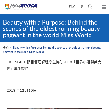
Skip
打
ENG
簡
to
彈
main
開
出
Main
content
搜
主
content
Beauty with a Purpose: Behind the
選
尋
start
scenes of the oldest running beauty
單
介
pageant in the world Miss World
面
主頁
Beauty with a Purpose: Behind the scenes of the oldest running beauty
pageant in the world Miss World
HKU SPACE 節目管理課程學生協助2018「世界小姐選美大
賽」幕後製作
2018 年12 月10日