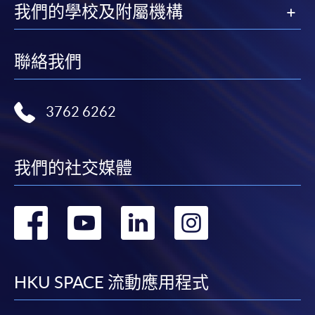
我們的學校及附屬機構
聯絡我們
3762 6262
我們的社交媒體
轉
轉
轉
轉
到
到
到
到
facebook
youtube
linkedin
instag
HKU SPACE 流動應用程式