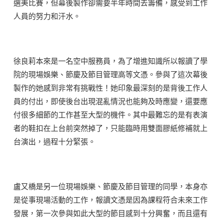
選美比賽，但幕後製作卻需要半年時間去籌備，感受到工作
人員的努力和汗水。
徐良莉本來是一名空中服務員，為了增進知識所以報讀了學
院的現場娛樂、節慶及節目管理高等文憑。參與了這次幕後
製作的她感到非常有挑戰性！她印象最深刻的是背後工作人
員的付出，即使後台出現混亂情況也能夠及時應變，還要應
付很多細節的工作甚至大型的機件。其中最難忘的是有表演
者的鞋扣在上台前突然掉了，只能臨時用雙面膠紙修補就上
台演出，過程十分緊張。
盧又橋是另一位現場娛樂、節慶及節目管理的同學，本身亦
是從事現場活動的工作，報讀文憑是因為課程符合未來工作
發展，第一次參與如此大型的節目感到十分興奮，而且還有