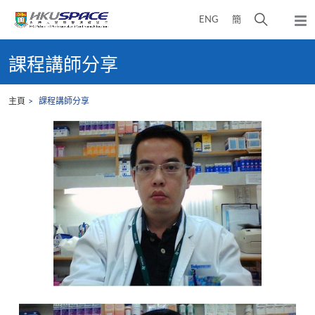
Skip
打
ENG
簡
to
彈
main
開
出
Main
content
搜
主
content
課程講師分享
選
尋
start
單
介
主頁
課程講師分享
面