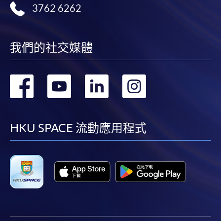
3762 6262
我們的社交媒體
轉
轉
轉
轉
到
到
到
到
facebook
youtube
linkedin
instag
HKU SPACE 流動應用程式