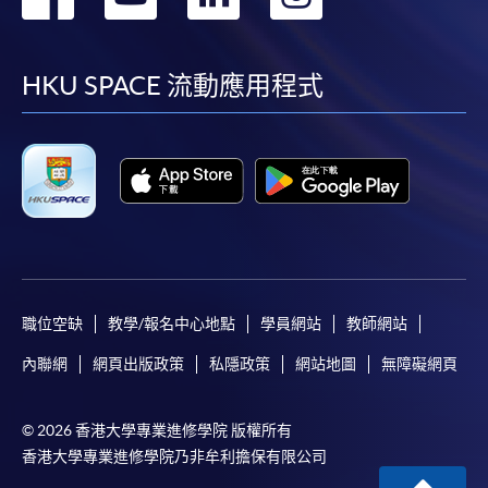
到
到
到
到
facebook
youtube
linkedin
instag
HKU SPACE 流動應用程式
職位空缺
教學/報名中心地點
學員網站
教師網站
內聯網
網頁出版政策
私隱政策
網站地圖
無障礙網頁
© 2026 香港大學專業進修學院 版權所有
香港大學專業進修學院乃非牟利擔保有限公司