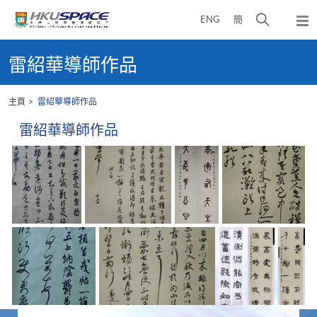
Skip
打
ENG
簡
to
彈
main
開
出
Main
content
搜
主
content
雷紹華導師作品
選
尋
start
單
介
主頁
雷紹華導師作品
面
雷紹華導師作品