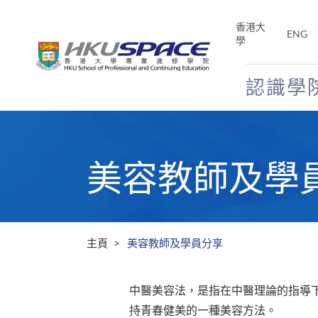
Skip
to
香港大
ENG
main
學
content
認識學
Main
content
start
美容教師及學
主頁
美容教師及學員分享
中醫美容法，是指在中醫理論的指導
持青春健美的一種美容方法。