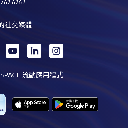
3762 6262
的社交媒體
轉
轉
轉
轉
到
到
到
到
facebook
youtube
linkedin
instagram
 SPACE 流動應用程式