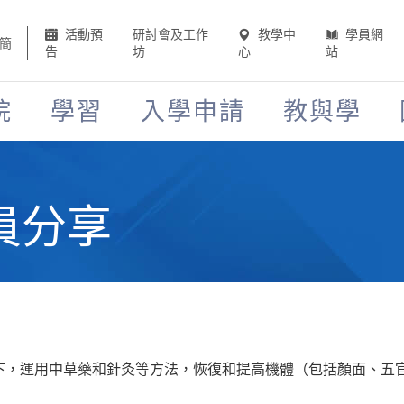
活動預
研討會及工作
教學中
學員網
簡
告
坊
心
站
院
學習
入學申請
教與學
員分享
下，運用中草藥和針灸等方法，恢復和提高機體（包括顏面、五