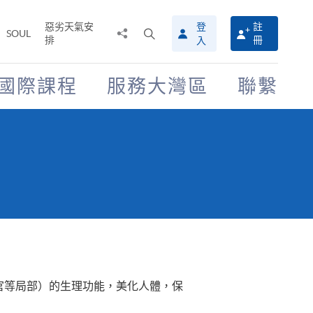
惡劣天氣安
登
註
分
打
SOUL
排
冊
入
享
開
至
搜
尋
國際課程
服務大灣區
聯繫
介
面
官等局部）的生理功能，美化人體，保