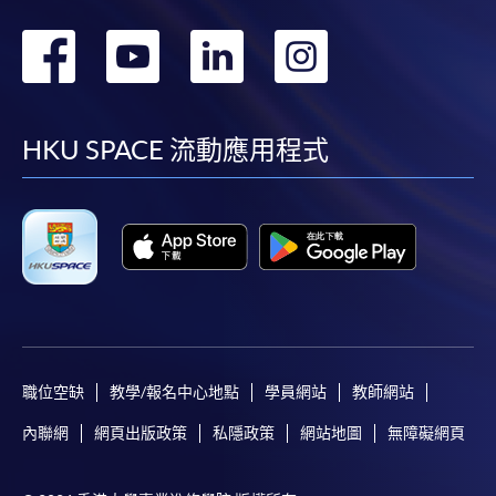
轉
轉
轉
轉
到
到
到
到
facebook
youtube
linkedin
instag
HKU SPACE 流動應用程式
職位空缺
教學/報名中心地點
學員網站
教師網站
內聯網
網頁出版政策
私隱政策
網站地圖
無障礙網頁