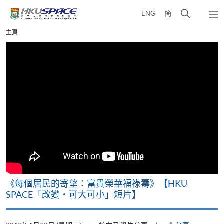
Skip
打
ENG
簡
to
彈
main
開
出
Main
主頁
content
搜
主
content
選
尋
start
單
介
面
《每個居民的寄望：富貴榮華福祿壽》【HKU
SPACE「改變‧可大可小」短片】