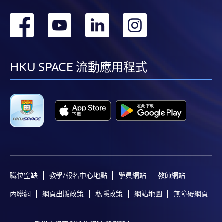
轉
轉
轉
轉
到
到
到
到
facebook
youtube
linkedin
instag
HKU SPACE 流動應用程式
職位空缺
教學/報名中心地點
學員網站
教師網站
內聯網
網頁出版政策
私隱政策
網站地圖
無障礙網頁