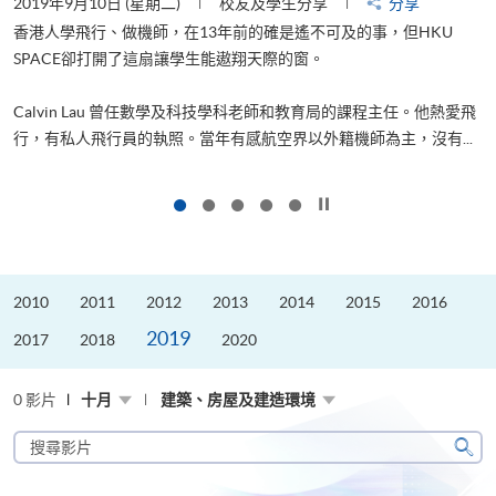
2019年9月10日 (星期二)
校友及學生分享
分享
2
香港人學飛行、做機師，在13年前的確是遙不可及的事，但HKU
SPACE卻打開了這扇讓學生能遨翔天際的窗。
Calvin Lau 曾任數學及科技學科老師和教育局的課程主任。他熱愛飛
更
行，有私人飛行員的執照。當年有感航空界以外籍機師為主，沒有...
按下以暫停幻燈片
2010
2011
2012
2013
2014
2015
2016
2019
2017
2018
2020
0 影片
十月
建築、房屋及建造環境
搜
尋
搜
影
尋