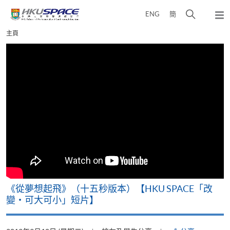
Skip
打
ENG
簡
to
彈
main
開
出
Main
主頁
content
搜
主
content
選
尋
start
單
介
面
《從夢想起飛》（十五秒版本）【HKU SPACE「改
變‧可大可小」短片】