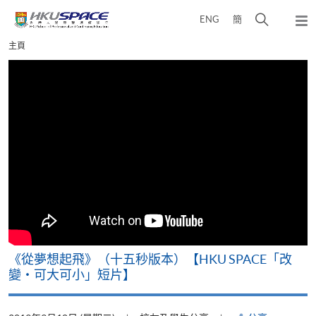
Skip
打
ENG
簡
to
彈
main
開
出
Main
主頁
content
搜
主
content
選
尋
start
單
介
面
改
《山外有山，停下才能活在當下》【HKU SPACE「
變‧可大可小」短片】