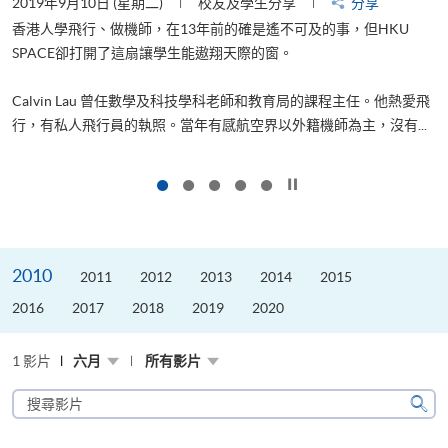
2019年8月22日 (星期四)
校友及學生分享
分享
U
山外有山，停下才能活在當下
進修，為了甚麼？可能很多人都會答：是為了找份更好的工作，追
熱愛飛
更好的生活。救護員Stone到HKU SPACE進修體育運動課程前，這
...
是他的標準答案。香港生活太快太急速，有時令我們欠缺了聆聽內..
按下以暫停幻燈片
2010
2011
2012
2013
2014
2015
2016
2017
2018
2019
2020
1 影片
六月
所有影片
搜
尋
搜
影
尋