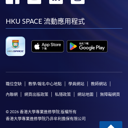
到
到
到
到
facebook
youtube
linkedin
instag
HKU SPACE 流動應用程式
職位空缺
教學/報名中心地點
學員網站
教師網站
內聯網
網頁出版政策
私隱政策
網站地圖
無障礙網頁
© 2026 香港大學專業進修學院 版權所有
香港大學專業進修學院乃非牟利擔保有限公司