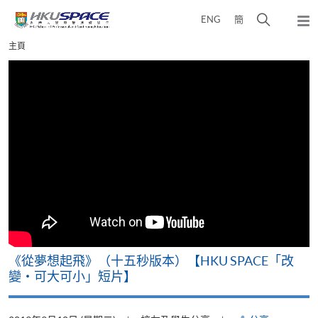
Skip
打
ENG
簡
to
彈
main
開
出
Main
主頁
content
搜
主
content
選
尋
start
單
介
面
《從夢想起飛》（十五秒版本）【HKU SPACE「改
變‧可大可小」短片】