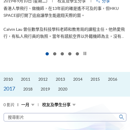
2019年9月10日 (星期二)
校友及學生分享
分享
2
香港人學飛行、做機師，在13年前的確是遙不可及的事，但HKU
SPACE卻打開了這扇讓學生能遨翔天際的窗。
Calvin Lau 曾任數學及科技學科老師和教育局的課程主任。他熱愛飛
更
行，有私人飛行員的執照。當年有感航空界以外籍機師為主，沒有...
按下以暫停幻燈片
2010
2011
2012
2013
2014
2015
2016
2017
2018
2019
2020
0 影片
一月
校友及學生分享
搜
尋
搜
影
尋