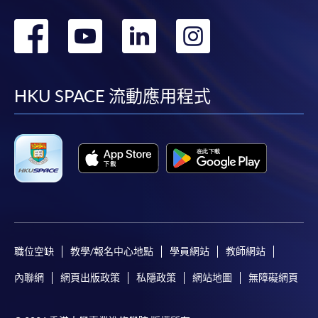
轉
轉
轉
轉
到
到
到
到
facebook
youtube
linkedin
instag
HKU SPACE 流動應用程式
職位空缺
教學/報名中心地點
學員網站
教師網站
內聯網
網頁出版政策
私隱政策
網站地圖
無障礙網頁