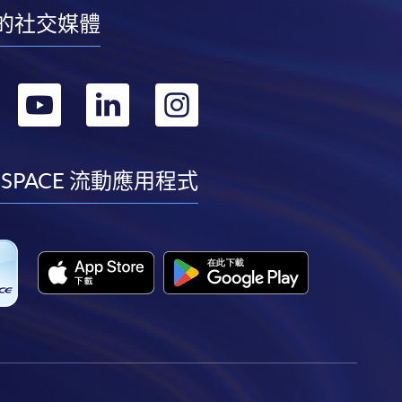
的社交媒體
轉
轉
轉
轉
到
到
到
到
facebook
youtube
linkedin
instagram
 SPACE 流動應用程式