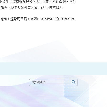
ACE畢業生，還有很多很多。人生，就是不停改變、不停
的旅程，我們時刻都要裝備自己，迎接挑戰。
從商，經常周圍飛，修讀HKU SPACE的「Graduat...
搜
尋
搜
影
尋
片