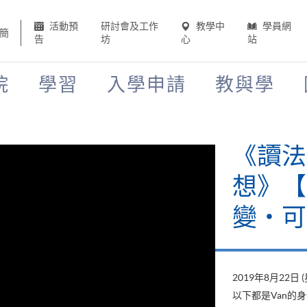
活動預
研討會及工作
教學中
學員網
簡
告
坊
心
站
院
學習
入學申請
教與學
《讀法
想》【H
變‧可
2019年8月22日 
以下都是Van的