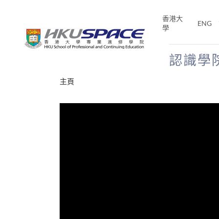
Skip
to
香港大
ENG
main
學
content
認識學
Main
主頁
content
start
才能活在
CE「改
片】
分享