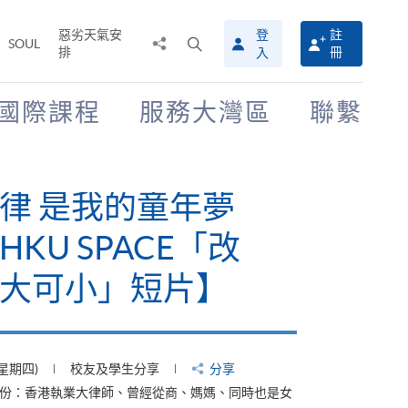
惡劣天氣安
登
註
分
打
SOUL
排
冊
入
享
開
至
搜
尋
國際課程
服務大灣區
聯繫
介
面
律 是我的童年夢
KU SPACE「改
大可小」短片】
(星期四)
校友及學生分享
分享
身份：香港執業大律師、曾經從商、媽媽、同時也是女