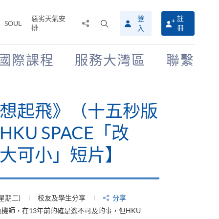
惡劣天氣安
登
註
分
打
SOUL
排
冊
入
享
開
至
搜
尋
國際課程
服務大灣區
聯繫
介
面
想起飛》（十五秒版
KU SPACE「改
大可小」短片】
(星期二)
校友及學生分享
分享
機師，在13年前的確是遙不可及的事，但HKU