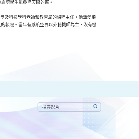
了這扇讓學生能遨翔天際的窗。
u 曾任數學及科技學科老師和教育局的課程主任。他熱愛飛
的執照。當年有感航空界以外籍機師為主，沒有機...
搜
尋
搜
影
尋
片