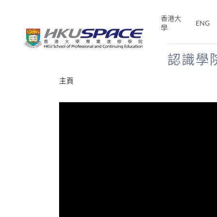
Skip
to
香港大
ENG
main
學
content
認識學
Main
主頁
content
start