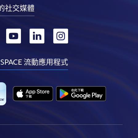
的社交媒體
轉
轉
轉
轉
到
到
到
到
facebook
youtube
linkedin
instagram
 SPACE 流動應用程式