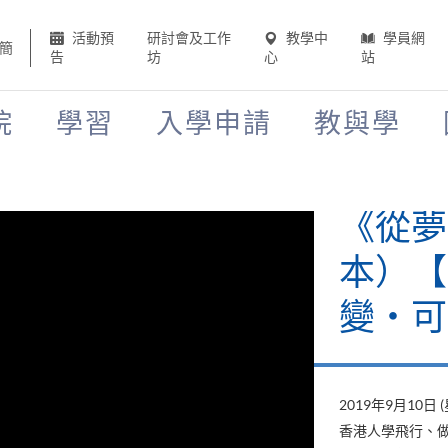
活動預
研討會及工作
教學中
學員網
簡
告
坊
心
站
院
學習
入學申請
教與學
《從夢
本）【H
變‧可
2019年9月10日 
香港人學飛行、做