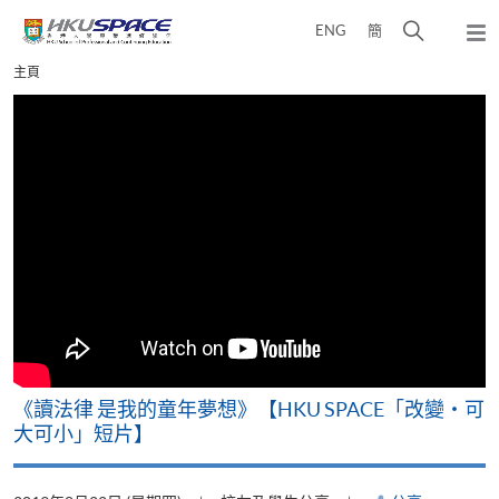
Skip
打
ENG
簡
to
彈
main
開
出
Main
主頁
content
搜
主
content
選
尋
start
單
介
面
改
《讀法律 是我的童年夢想》【HKU SPACE「改變‧可
A
大可小」短片】
T