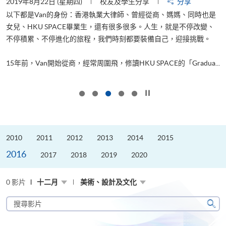
2019年8月22日 (星期四)
校友及學生分享
分享
2
以下都是Van的身份：香港執業大律師、曾經從商、媽媽、同時也是
女兒、HKU SPACE畢業生，還有很多很多。人生，就是不停改變、
求
不停積累、不停進化的旅程，我們時刻都要裝備自己，迎接挑戰。
H
也
理
.
15年前，Van開始從商，經常周圍飛，修讀HKU SPACE的「Gradua...
M
按下以暫停幻燈片
2010
2011
2012
2013
2014
2015
2016
2017
2018
2019
2020
0 影片
十二月
美術、設計及文化
搜
尋
搜
影
尋