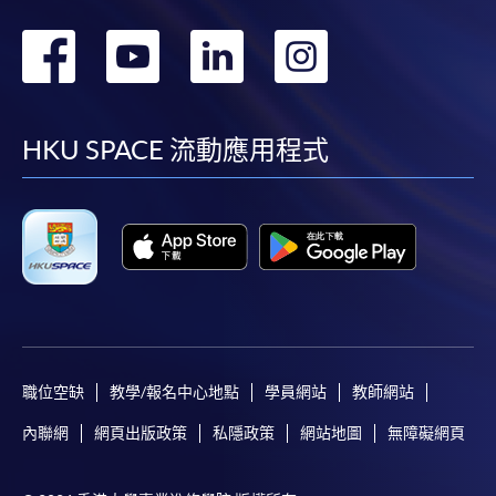
轉
轉
轉
轉
到
到
到
到
facebook
youtube
linkedin
instag
HKU SPACE 流動應用程式
職位空缺
教學/報名中心地點
學員網站
教師網站
內聯網
網頁出版政策
私隱政策
網站地圖
無障礙網頁