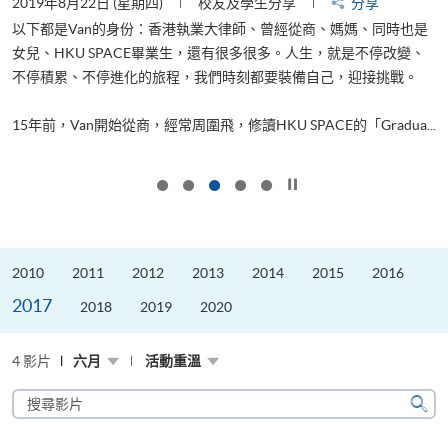
2019年8月22日 (星期四)
校友及學生分享
分享
2
以下都是Van的身份：香港執業大律師、曾經從商、媽媽、同時也是
女兒、HKU SPACE畢業生，還有很多很多。人生，就是不停改變、
求
不停積累、不停進化的旅程，我們時刻都要裝備自己，迎接挑戰。
H
也
理
.
15年前，Van開始從商，經常周圍飛，修讀HKU SPACE的「Gradua...
M
按下以暫停幻燈片
2010
2011
2012
2013
2014
2015
2016
2017
2018
2019
2020
4 影片
六月
活動重溫
搜
尋
搜
影
尋