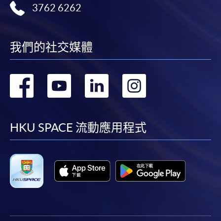
3762 6262
我們的社交媒體
轉
轉
轉
轉
到
到
到
到
facebook
youtube
linkedin
instag
HKU SPACE 流動應用程式