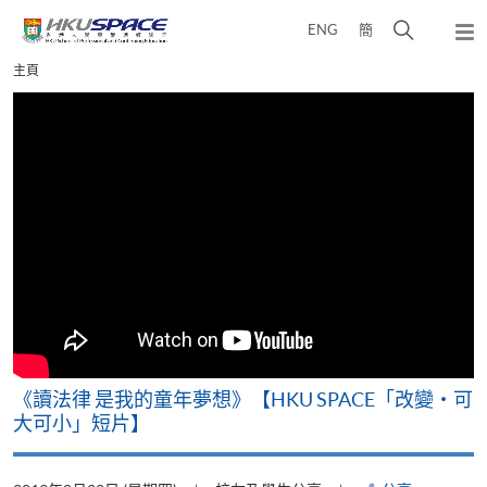
Skip
打
ENG
簡
to
彈
main
開
出
Main
主頁
content
搜
主
content
選
尋
start
單
介
面
改
《讀法律 是我的童年夢想》【HKU SPACE「改變‧可
A
大可小」短片】
T