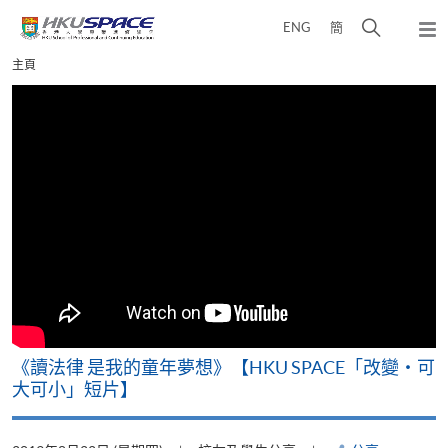
Skip
打
ENG
簡
to
彈
main
開
出
Main
主頁
content
搜
主
content
選
尋
start
單
介
面
改
《讀法律 是我的童年夢想》【HKU SPACE「改變‧可
A
大可小」短片】
T