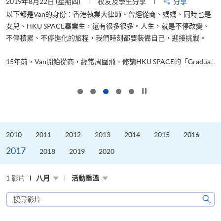
2019年8月22日 (星期四)
校友及學生分享
分享
2
以下都是Van的身份：香港執業大律師、曾經從商、媽媽、同時也是
女兒、HKU SPACE畢業生，還有很多很多。人生，就是不停改變、
求
不停積累、不停進化的旅程，我們時刻都要裝備自己，迎接挑戰。
H
也
理
.
15年前，Van開始從商，經常周圍飛，修讀HKU SPACE的「Gradua...
M
按下以暫停幻燈片
2010
2011
2012
2013
2014
2015
2016
2017
2018
2019
2020
1 影片
八月
活動重溫
搜
尋
搜
影
尋