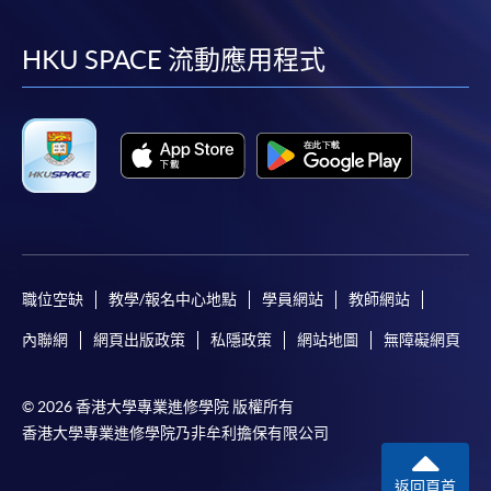
到
到
到
到
facebook
youtube
linkedin
instag
HKU SPACE 流動應用程式
職位空缺
教學/報名中心地點
學員網站
教師網站
內聯網
網頁出版政策
私隱政策
網站地圖
無障礙網頁
© 2026 香港大學專業進修學院 版權所有
香港大學專業進修學院乃非牟利擔保有限公司
返回頁首