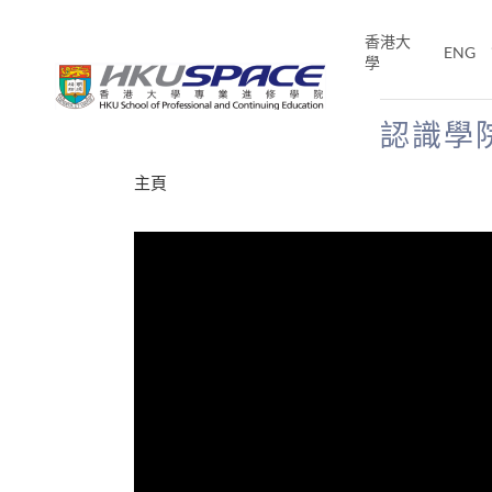
Skip
to
香港大
ENG
main
學
content
認識學
Main
主頁
content
start
才能活在
CE「改
片】
分享