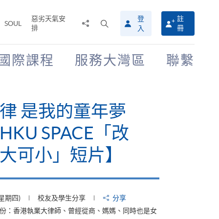
惡劣天氣安
登
註
分
打
SOUL
排
冊
入
享
開
至
搜
尋
國際課程
服務大灣區
聯繫
介
面
律 是我的童年夢
KU SPACE「改
大可小」短片】
(星期四)
校友及學生分享
分享
身份：香港執業大律師、曾經從商、媽媽、同時也是女