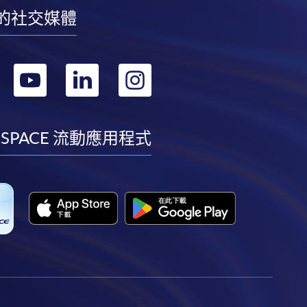
的社交媒體
轉
轉
轉
轉
到
到
到
到
facebook
youtube
linkedin
instagram
 SPACE 流動應用程式