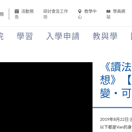
活動預
研討會及工作
教學中
學員網
簡
告
坊
心
站
院
學習
入學申請
教與學
《讀法
想》【H
變‧可
2019年8月22日 
以下都是Van的