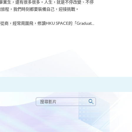
ACE畢業生，還有很多很多。人生，就是不停改變、不停
的旅程，我們時刻都要裝備自己，迎接挑戰。
從商，經常周圍飛，修讀HKU SPACE的「Graduat...
搜
尋
搜
影
尋
片