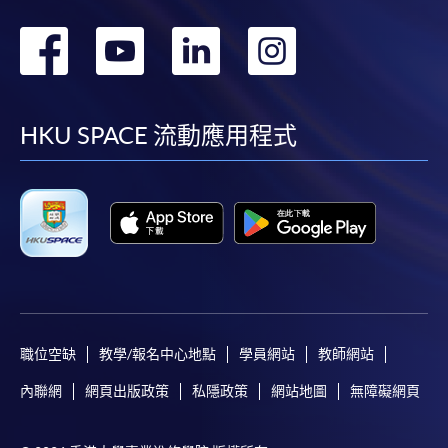
轉
轉
轉
轉
到
到
到
到
facebook
youtube
linkedin
instag
HKU SPACE 流動應用程式
職位空缺
教學/報名中心地點
學員網站
教師網站
內聯網
網頁出版政策
私隱政策
網站地圖
無障礙網頁