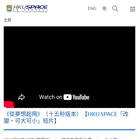
Skip
打
ENG
簡
to
彈
main
開
出
Main
主頁
content
搜
主
content
選
尋
start
單
介
面
《從夢想起飛》（十五秒版本）【HKU SPACE「改
變‧可大可小」短片】