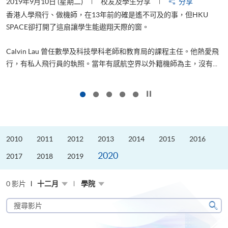
2019年9月10日 (星期二)
校友及學生分享
分享
2
香港人學飛行、做機師，在13年前的確是遙不可及的事，但HKU
SPACE卻打開了這扇讓學生能遨翔天際的窗。
Calvin Lau 曾任數學及科技學科老師和教育局的課程主任。他熱愛飛
更
行，有私人飛行員的執照。當年有感航空界以外籍機師為主，沒有...
按下以暫停幻燈片
2010
2011
2012
2013
2014
2015
2016
2020
2017
2018
2019
0 影片
十二月
學院
搜
尋
搜
影
尋