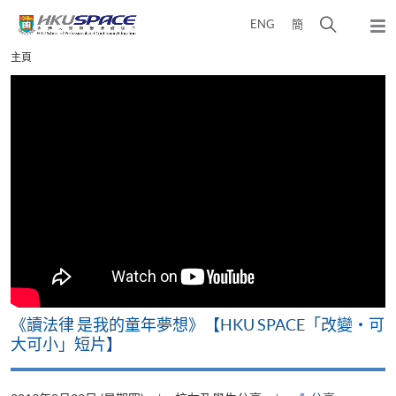
Skip
打
ENG
簡
to
彈
main
開
出
Main
主頁
content
搜
主
content
選
尋
start
單
介
面
改
《讀法律 是我的童年夢想》【HKU SPACE「改變‧可
A
大可小」短片】
T