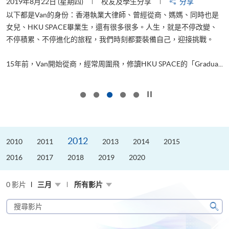
2019年8月22日 (星期四)
校友及學生分享
分享
2
以下都是Van的身份：香港執業大律師、曾經從商、媽媽、同時也是
女兒、HKU SPACE畢業生，還有很多很多。人生，就是不停改變、
求
不停積累、不停進化的旅程，我們時刻都要裝備自己，迎接挑戰。
H
也
理
.
15年前，Van開始從商，經常周圍飛，修讀HKU SPACE的「Gradua...
M
按下以暫停幻燈片
2012
2010
2011
2013
2014
2015
2016
2017
2018
2019
2020
0 影片
三月
所有影片
搜
尋
搜
影
尋