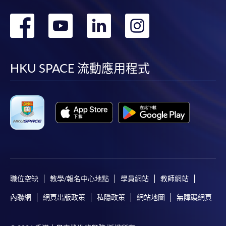
轉
轉
轉
轉
到
到
到
到
facebook
youtube
linkedin
instag
HKU SPACE 流動應用程式
職位空缺
教學/報名中心地點
學員網站
教師網站
內聯網
網頁出版政策
私隱政策
網站地圖
無障礙網頁