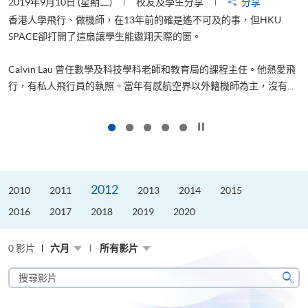
2019年9月10日 (星期二)
校友及學生分享
分享
2
香港人學飛行、做機師，在13年前的確是遙不可及的事，但HKU
SPACE卻打開了這扇讓學生能遨翔天際的窗。
Calvin Lau 曾任數學及科技學科老師和教育局的課程主任。他熱愛飛
更
行，有私人飛行員的執照。當年有感航空界以外籍機師為主，沒有...
按下以暫停幻燈片
2012
2010
2011
2013
2014
2015
2016
2017
2018
2019
2020
0 影片
六月
所有影片
搜
尋
搜
影
尋