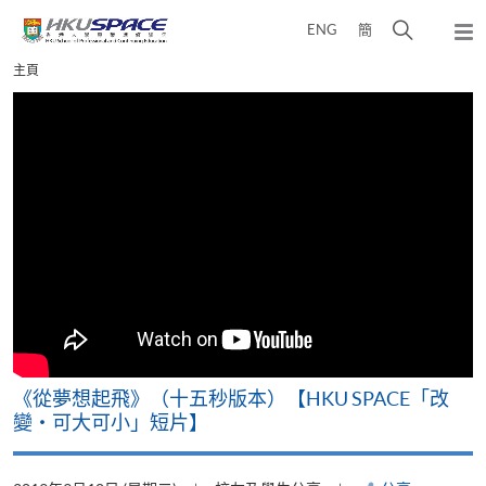
Skip
打
ENG
簡
to
彈
main
開
出
Main
主頁
content
搜
主
content
選
尋
start
單
介
面
《從夢想起飛》（十五秒版本）【HKU SPACE「改
變‧可大可小」短片】