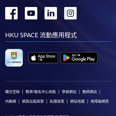
轉
轉
轉
轉
到
到
到
到
facebook
youtube
linkedin
instag
HKU SPACE 流動應用程式
職位空缺
教學/報名中心地點
學員網站
教師網站
內聯網
網頁出版政策
私隱政策
網站地圖
無障礙網頁