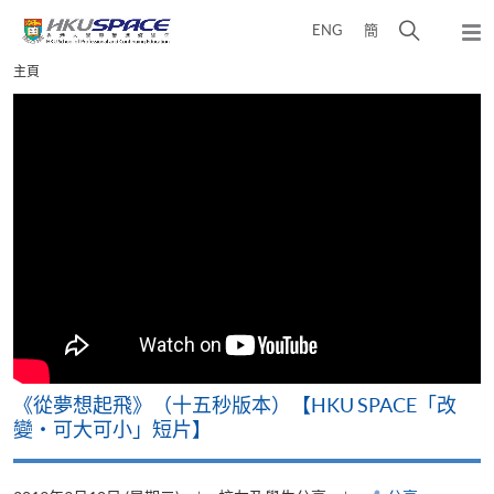
Skip
打
ENG
簡
to
彈
main
開
出
Main
主頁
content
搜
主
content
選
尋
start
單
介
面
《從夢想起飛》（十五秒版本）【HKU SPACE「改
變‧可大可小」短片】