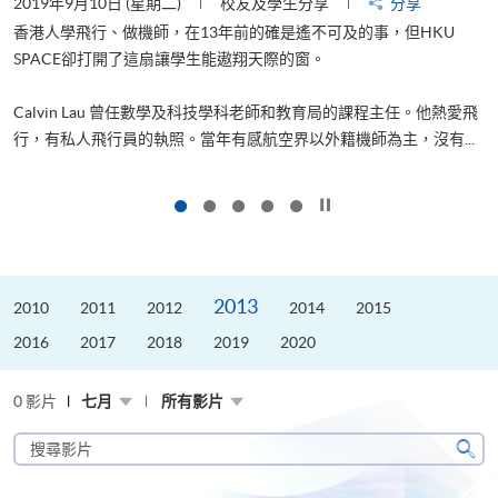
2019年9月10日 (星期二)
校友及學生分享
分享
2
香港人學飛行、做機師，在13年前的確是遙不可及的事，但HKU
SPACE卻打開了這扇讓學生能遨翔天際的窗。
Calvin Lau 曾任數學及科技學科老師和教育局的課程主任。他熱愛飛
更
行，有私人飛行員的執照。當年有感航空界以外籍機師為主，沒有...
按下以暫停幻燈片
2013
2010
2011
2012
2014
2015
2016
2017
2018
2019
2020
0 影片
七月
所有影片
搜
尋
搜
影
尋