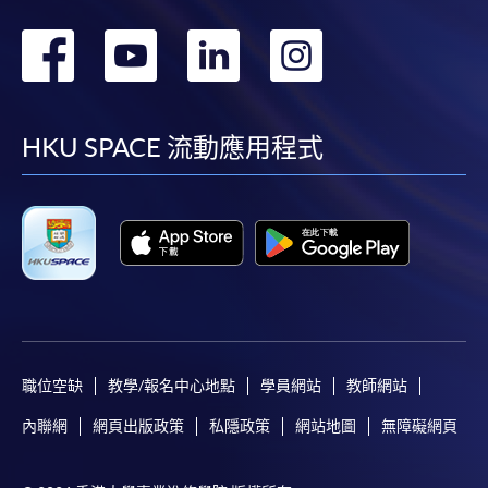
轉
轉
轉
轉
到
到
到
到
facebook
youtube
linkedin
instag
HKU SPACE 流動應用程式
職位空缺
教學/報名中心地點
學員網站
教師網站
內聯網
網頁出版政策
私隱政策
網站地圖
無障礙網頁