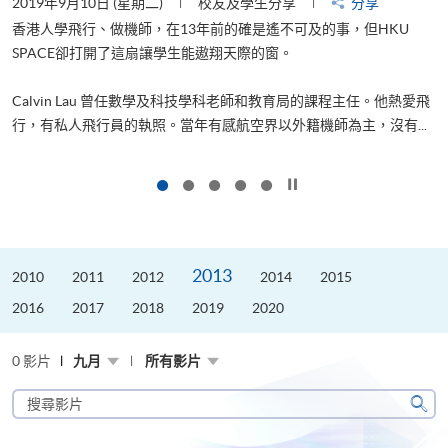
2019年9月10日 (星期二)
校友及學生分享
分享
2
香港人學飛行、做機師，在13年前的確是遙不可及的事，但HKU
SPACE卻打開了這扇讓學生能遨翔天際的窗。
Calvin Lau 曾任數學及科技學科老師和教育局的課程主任。他熱愛飛
更
行，有私人飛行員的執照。當年有感航空界以外籍機師為主，沒有...
按下以暫停幻燈片
2013
2010
2011
2012
2014
2015
2016
2017
2018
2019
2020
0 影片
九月
所有影片
搜
尋
搜
影
尋