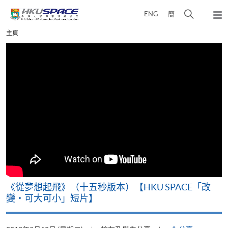
Skip
打
ENG
簡
to
彈
main
開
出
Main
主頁
content
搜
主
content
選
尋
start
單
介
面
《從夢想起飛》（十五秒版本）【HKU SPACE「改
變‧可大可小」短片】