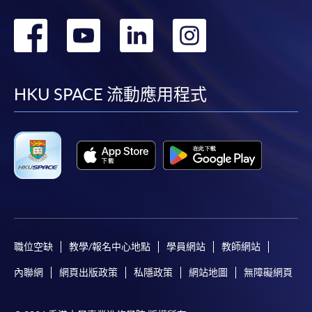
轉
轉
轉
轉
到
到
到
到
facebook
youtube
linkedin
instag
HKU SPACE 流動應用程式
職位空缺
教學/報名中心地點
學員網站
教師網站
內聯網
網頁出版政策
私隱政策
網站地圖
無障礙網頁