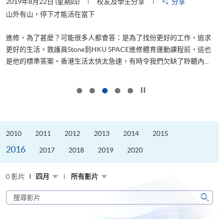
2019年8月22日 (星期四)
校友及學生分享
分享
2
是
山外有山，停下才能活在當下
、
進修，為了甚麼？可能很多人都會答：是為了找份更好的工作，追求
H
更好的生活。救護員Stone到HKU SPACE進修體育運動課程前，這也
理
..
是他的標準答案。香港生活太快太急速，有時令我們欠缺了聆聽內...
M
按下以暫停幻燈片
2010
2011
2012
2013
2014
2015
2016
2017
2018
2019
2020
0 影片
四月
所有影片
搜
尋
搜
影
尋