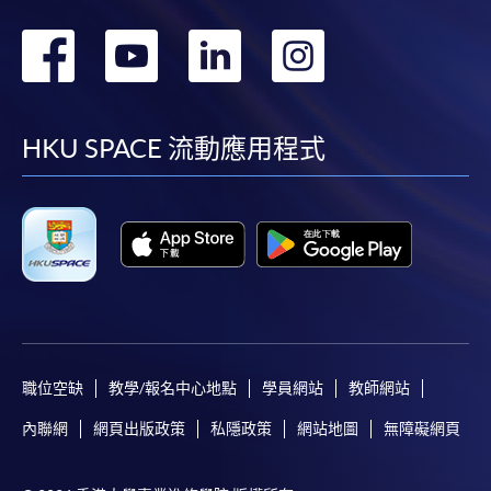
轉
轉
轉
轉
到
到
到
到
facebook
youtube
linkedin
instag
HKU SPACE 流動應用程式
職位空缺
教學/報名中心地點
學員網站
教師網站
內聯網
網頁出版政策
私隱政策
網站地圖
無障礙網頁