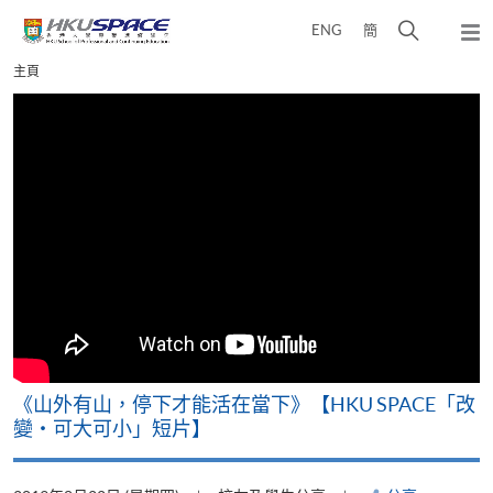
Skip
打
ENG
簡
to
彈
main
開
出
Main
主頁
content
搜
主
content
選
尋
start
單
介
面
可
《山外有山，停下才能活在當下》【HKU SPACE「改
A
變‧可大可小」短片】
T