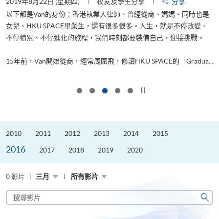
2019年8月22日 (星期四)
校友及學生分享
分享
2
以下都是Van的身份：香港執業大律師、曾經從商、媽媽、同時也是
女兒、HKU SPACE畢業生，還有很多很多。人生，就是不停改變、
求
不停積累、不停進化的旅程，我們時刻都要裝備自己，迎接挑戰。
H
也
理
.
15年前，Van開始從商，經常周圍飛，修讀HKU SPACE的「Gradua...
M
按下以暫停幻燈片
2010
2011
2012
2013
2014
2015
2016
2017
2018
2019
2020
0 影片
三月
所有影片
搜
尋
搜
影
尋