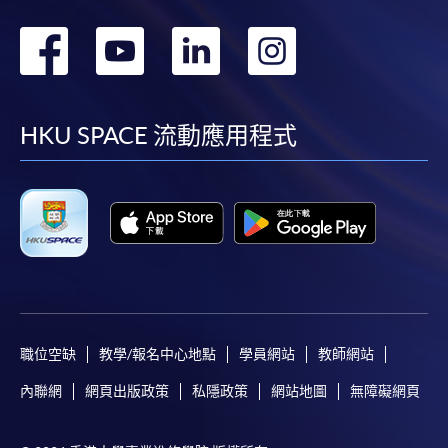
轉
轉
轉
轉
到
到
到
到
facebook
youtube
linkedin
instag
HKU SPACE 流動應用程式
職位空缺
教學/報名中心地點
學員網站
教師網站
內聯網
網頁出版政策
私隱政策
網站地圖
無障礙網頁