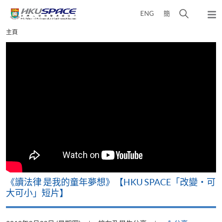
Skip
打
ENG
簡
to
彈
main
開
出
Main
主頁
content
搜
主
content
選
尋
start
單
介
面
改
《讀法律 是我的童年夢想》【HKU SPACE「改變‧可
A
大可小」短片】
T