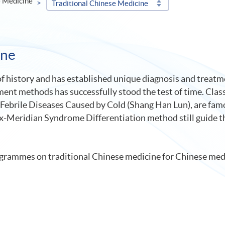
 Medicine
Traditional Chinese Medicine
ine
f history and has established unique diagnosis and treatm
ment methods has successfully stood the test of time. Clas
Febrile Diseases Caused by Cold (Shang Han Lun), are famo
ix-Meridian Syndrome Differentiation method still guide th
grammes on traditional Chinese medicine for Chinese medi