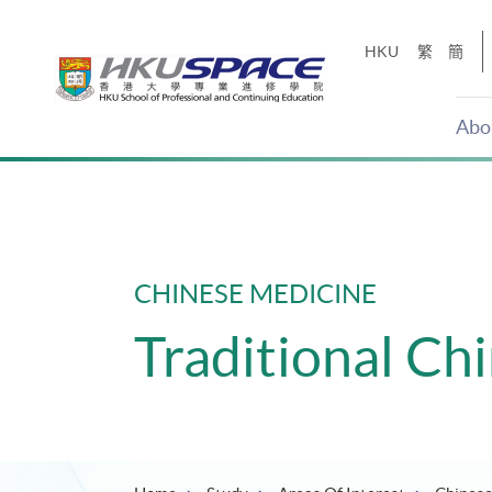
Skip
to
HKU
繁
簡
main
content
Abo
Main
content
start
CHINESE MEDICINE
Traditional Ch