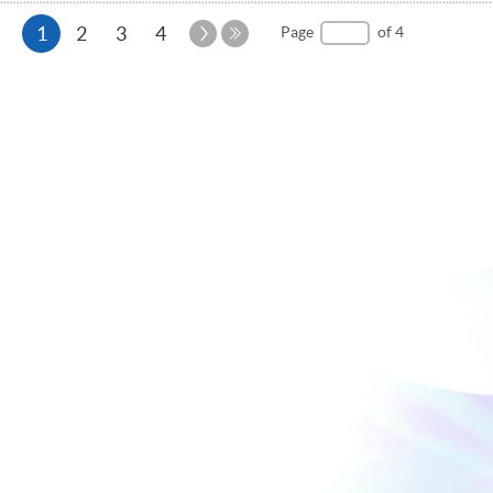
Current
Next
1
2
3
4
Page
of 4
Page
Last
page
Page