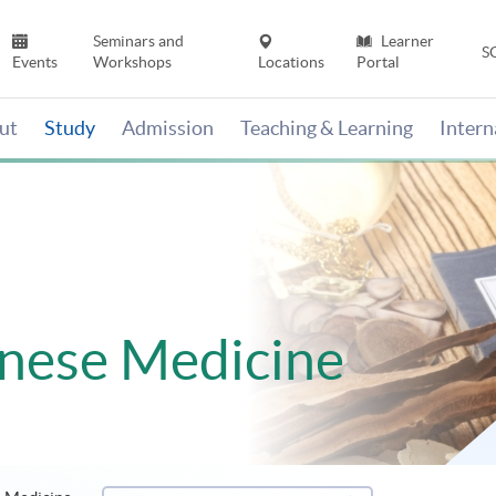
Seminars and
Learner
S
Events
Workshops
Locations
Portal
ut
Study
Admission
Teaching & Learning
Inter
inese Medicine