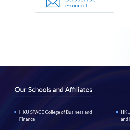
e-connect
Our Schools and Affiliates
HKU SPACE College of Business and
HKU 
Finance
and