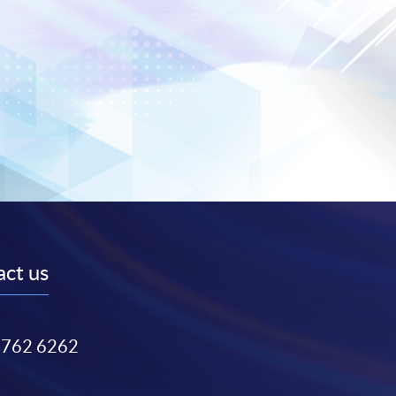
ct us
3762 6262