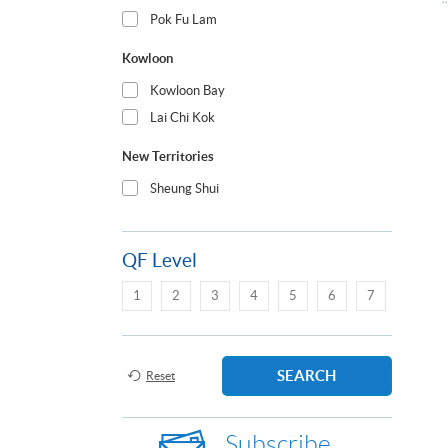
Pok Fu Lam
Kowloon
Kowloon Bay
Lai Chi Kok
New Territories
Sheung Shui
QF Level
1
2
3
4
5
6
7
SEARCH
Reset
Subscribe