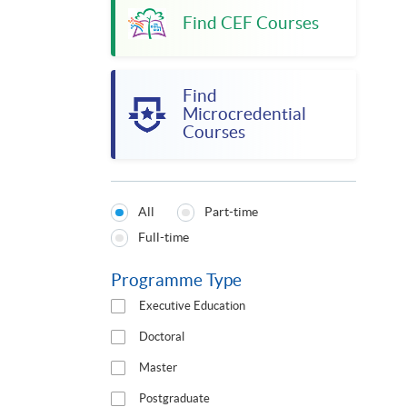
Find CEF Courses
Find
Microcredential
Courses
All
Part-time
Programmes
Full-time
Type
Programme Type
Executive Education
Doctoral
Master
Postgraduate