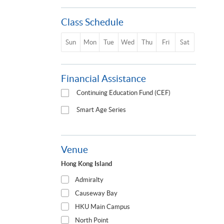
Class Schedule
Sun
Mon
Tue
Wed
Thu
Fri
Sat
Financial Assistance
Continuing Education Fund (CEF)
Smart Age Series
Venue
Hong Kong Island
Admiralty
Causeway Bay
HKU Main Campus
North Point