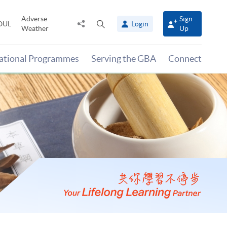
Adverse
Sign
Share
Open
OUL
Login
Weather
Up
to
search
panel
national Programmes
Serving the GBA
Connect