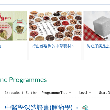
包
行山都遇到的中草藥材？
防糖尿病足之
cine Programmes
36 results
Sort by
Programme Title
Level
Start 
Toggle
中醫學深造證書(腫瘤學)