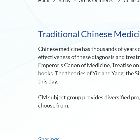
Home
Study
Areas Of Interest
Chinese
Traditional Chinese Medic
Chinese medicine has thousands of years o
effectiveness of these diagnosis and treat
Emperor's Canon of Medicine, Treatise on 
books. The theories of Yin and Yang, the S
this day.
CM subject group provides diversified pro
choose from.
Sharings