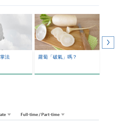
掌法
蘿蔔「破氣」嗎？
持續進修基金(
$25,000 
Date
Full-time / Part-time