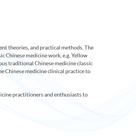
ent theories, and practical methods. The
sic Chinese medicine work, e.g. Yellow
us traditional Chinese medicine classic
e Chinese medicine clinical practice to
cine practitioners and enthusiasts to