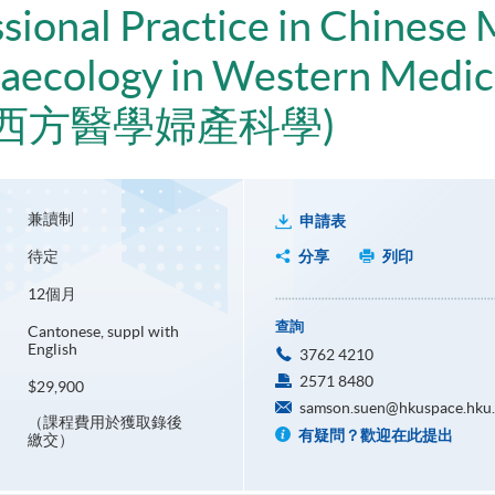
ssional Practice in Chinese
naecology in Western Medic
西方醫學婦產科學)
兼讀制
申請表
待定
分享
列印
12個月
查詢
Cantonese, suppl with
English
3762 4210
2571 8480
$29,900
samson.suen@hkuspace.hku
（課程費用於獲取錄後
有疑問？歡迎在此提出
繳交）