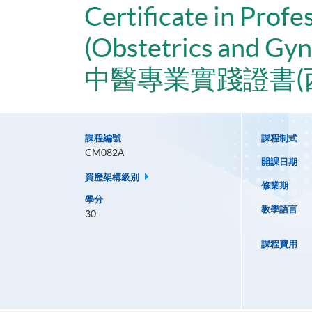
Certificate in Profe
(Obstetrics and Gy
中醫專業實踐證書(
課程編號
課程制式
CM082A
開課日期
資歷架構級別
修業期
學分
教學語言
30
課程費用