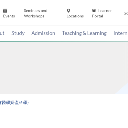
Seminars and
Learner
S
Events
Workshops
Locations
Portal
ut
Study
Admission
Teaching & Learning
Inter
方醫學婦產科學)