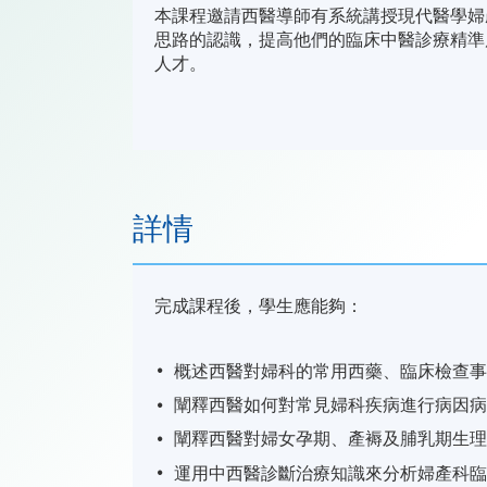
本課程邀請西醫導師有系統講授現代醫學婦
思路的認識，提高他們的臨床中醫診療精準
人才。
詳情
完成課程後，學生應能夠：
概述西醫對婦科的常用西藥、臨床檢查
闡釋西醫如何對常見婦科疾病進行病因
闡釋西醫對婦女孕期、產褥及脯乳期生
運用中西醫診斷治療知識來分析婦產科