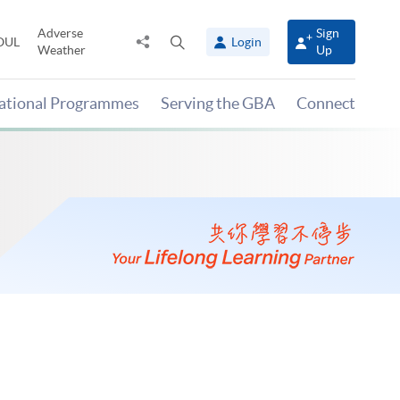
Adverse
Sign
Share
Open
OUL
Login
Weather
Up
to
search
panel
national Programmes
Serving the GBA
Connect