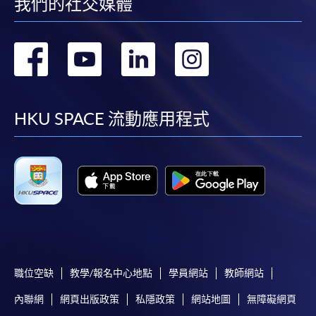
我們的社交媒體
轉
轉
轉
轉
到
到
到
到
facebook
youtube
linkedin
instag
HKU SPACE 流動應用程式
職位空缺
教學/報名中心地點
學員網站
教師網站
內聯網
網頁出版政策
私隱政策
網站地圖
無障礙網頁