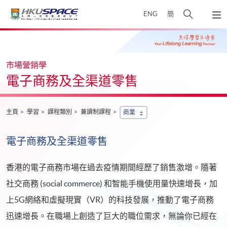
Skip
打
ENG
簡
to
彈
main
開
出
Main
content
搜
主
content
選
尋
start
單
介
市場營銷學
面
電子商務及全渠道零售
主頁
學習
課程類別
兼讀制課程
商業
電子商務及全渠道零售
香港的電子商務市場在過去疫情期間經歷了銷售激增。隨著
社交商務 (social commerce) 和智能手機使用量快速增長，加
上5G網絡和虛擬現實（VR）的科技發展，推動了電子商務
迅速增長。在職場上創造了巨大的職位需求，無論你已經在