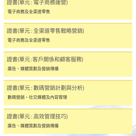
證書(單元 : 電子商務運營)
*香港大學專業進修學院Mastercard卡
持有人如欲享用十個
電子商務及全渠道零售
月免息分期付款優惠，必須親臨本學院設有報名服務的教
學中心作付款安排。
證書(單元 : 全渠道零售戰略營銷)
如欲了解如何於網上報讀新課程及繳費，請瀏覽網上
電子商務及全渠道零售
申請/報讀指南 :
證書(單元 :客戶關係和顧客服務)
-
短期課程
廣告、媒體策劃及營銷傳播
-
個別學歷頒授課程
證書(單元 : 數碼營銷計劃與分析)
數碼營銷，社交媒體及內容管理
報讀同一學歷頒授課程內其他單元
個別課程為須報讀同一學歷頒授課程及其他單元或繳
證書(單元 : 高效管理技巧)
交下期學費的學員，提供網上服務，如學員就讀的課
程設有此服務，課程負責人會通知學員有關程序。
廣告、媒體策劃及營銷傳播