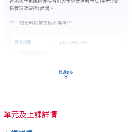
香港大學系統內獲得香港大學專業進修學院 (單元 : 零
售管理及營運) 證書。
***一切資料以英文版本為準***
報名代碼
2375-MK073A
現時接受報名
閱讀更多
修業期
平日7:00pm - 10:00pm (偶爾在週六上午或下午)
單元及上課詳情