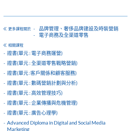
報名辦法
網上報名服務
香港大學專業進修學院提供24小時網上報名及繳費服
品牌管理、奢侈品牌建設及時裝營銷
更多課程關於
務，申請人可通過網上申請個別學歷頒授課程和報讀
電子商務及全渠道零售
大部份公開招生的課程(以先到先得形式報名的課程)。
相關課程
申請人可在網上使用「繳費靈」(PPS) (不適用於手
證書(單元 : 電子商務運營)
機)、VISA 或 Mastercard。除上述支付方式之外，如就
證書(單元 : 全渠道零售戰略營銷)
讀學歷頒授課程設有網上服務，在學學員亦可以「微
信支付」(Online WeChat Pay) 、「支付寶」(Online
證書(單元 :客戶關係和顧客服務)
Alipay) 或 「轉數快」(FPS) 繳付學費。
證書(單元 : 數碼營銷計劃與分析)
證書(單元 : 高效管理技巧)
報讀新課程
證書(單元 : 企業傳播與危機管理)
證書(單元 : 廣告心理學)
填寫網上報名表格
申請人可按該課程網頁的右上角的
Advanced Diploma in Digital and Social Media
圖示進入網上服務網頁，然
Marketing