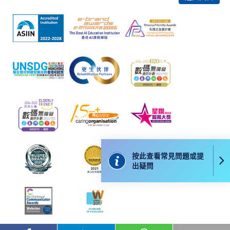
課程/科目報名注意事項:
選用網上報名服務必須在已接駁互聯網及支援
JavaScript程式瀏覽器的電腦上進行。建議選用
Google Chrome瀏覽器。
申請人不應閒置申請超過10分鐘。否則，申請人
必須重新開始整個申請程序。
網上報名只支援「提早報讀優惠」。如需享用其他
報讀優惠，請親臨學院的報名中心報名。
在網上報名過程中，由於提交課程申請和付款在系
統處理上為兩個不同的程序，成功付款並不保證成
按此查看常見問題或提
功被獲取錄。任何不成功的申請，課程組職員將儘
出疑問
快與 閣下聯絡。
申請人應注意，不論親身或網上報讀，相同的課
程/科目只可提交一次申請。
在網上報名過程中，付款成功後，網頁將顯示付款