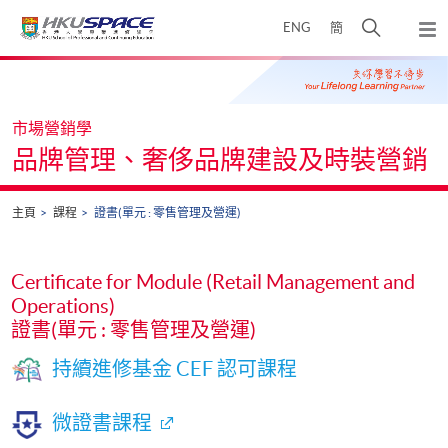
Skip
打
ENG
簡
to
彈
main
開
出
Main
content
搜
主
content
選
尋
start
單
介
市場營銷學
面
品牌管理、奢侈品牌建設及時裝營銷
主頁
課程
證書(單元 : 零售管理及營運)
Certificate for Module (Retail Management and
Operations)
證書(單元 : 零售管理及營運)
持續進修基金 CEF 認可課程
微證書課程