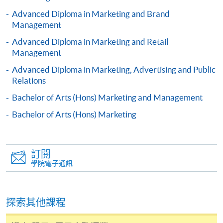
後按照指示填妥網上報名表格。
Advanced Diploma in Marketing and Brand
Management
某些課程須甄選入學，並要求申請人上載課程網頁
Advanced Diploma in Marketing and Retail
中指定所須文件(如學歷證明)。系統只支援doc,
Management
docx, jpg 和pdf格式之附件。
Advanced Diploma in Marketing, Advertising and Public
Relations
繳交所需費用
Bachelor of Arts (Hons) Marketing and Management
Bachelor of Arts (Hons) Marketing
申請人可使用以下方式繳交報名費或課程費用:
繳費靈網上服務
- 申請人須先開立繳費靈戶口及設
定繳費靈網上密碼。有關如何申請繳費靈戶口及密
訂閱
學院電子通訊
碼，請瀏覽繳費靈網址
http://www.ppshk.com
。
*信用咭網上繳費服務
- 申請人可以 VISA 或
Mastercard（包括「香港大學專業進修學院
探索其他課程
Mastercard卡」）繳付學費。