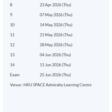
8
23 Apr 2026 (Thu)
7:00
9
07 May 2026 (Thu)
10
14 May 2026 (Thu)
11
21 May 2026 (Thu)
12
28 May 2026 (Thu)
13
04 Jun 2026 (Thu)
14
11 Jun 2026 (Thu)
Exam
25 Jun 2026 (Thu)
Venue : HKU SPACE Admiralty Learning Centre