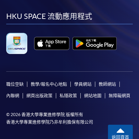
到
到
到
到
申請學歷頒授及專業課程可能需要其他資料，報名
表可向報名中心或有關課程負責人索取。填妥申請
facebook
youtube
linkedin
instag
HKU SPACE 流動應用程式
表格後，請連同報名費/學費以及所需證明文件親
往報名中心或以郵遞方式遞交。
報讀同一學歷頒授課程內其他單元
​學院為學歷頒授課程特設「註冊及學費通知」，適
用於一般學歷頒授課程。
職位空缺
教學/報名中心地點
學員網站
教師網站
課程負責人會為學員送上「註冊及學費通知」
(「通知」)，請填妥有關「通知」，並親往報名中
內聯網
網頁出版政策
私隱政策
網站地圖
無障礙網頁
心或以郵遞方式，遞交「通知」及繳交所需費用。
© 2026 香港大學專業進修學院 版權所有
有關繳費詳情，請參閱
付款方法
。如對報名程序有任
香港大學專業進修學院乃非牟利擔保有限公司
何疑問，請詳閱個別課程資料，或聯絡有關課程負責
人或報名中心。
返回頁首