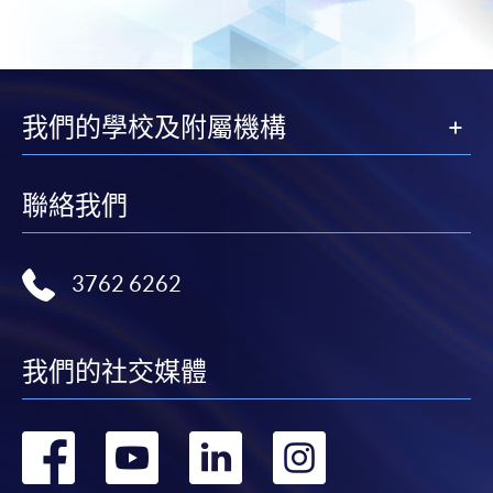
網上支付可通過「繳費靈」(PPS) (不適用於手機)、
VISA 或 Mastercard、「微信支付」(Online WeChat
Pay) 、「支付寶」(Online Alipay) 或 「轉數快」(FPS)
繳付學費。
我們的學校及附屬機構
親身報名/郵遞
聯絡我們
報讀新課程
3762 6262
凡以「先到先得」為取錄方式的課程，請填妥
SF26報名表，親往
報名中心
或以郵遞方式連同學
我們的社交媒體
費以及所需證明文件呈交。
轉
轉
轉
轉
[
下載報名表SF26
]