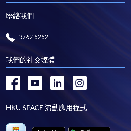
聯絡我們
3762 6262
我們的社交媒體
轉
轉
轉
轉
到
到
到
到
facebook
youtube
linkedin
instag
HKU SPACE 流動應用程式