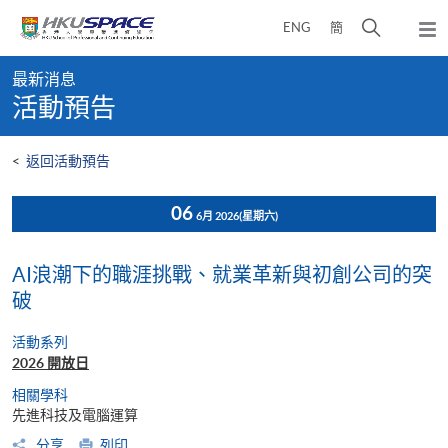
Skip
打
ENG
簡
to
彈
main
開
出
Main
content
搜
主
最新消息
content
選
尋
活動預告
start
單
介
面
<
返回活動預告
06
6月 2026
(星期六)
AI浪潮下的職涯挑戰、就業革新與初創公司的突
破
活動系列
2026 開放日
相關學科
先進科技及電腦運算
分享
列印