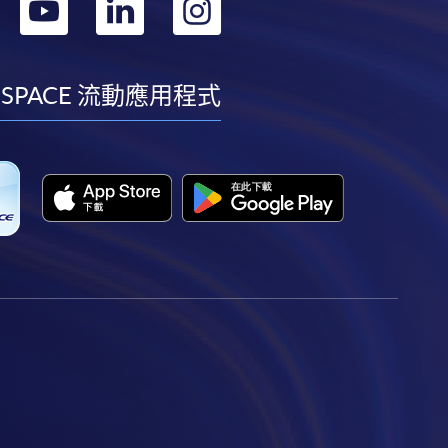
轉
轉
轉
轉
到
到
到
到
facebook
youtube
linkedin
instagram
 SPACE 流動應用程式