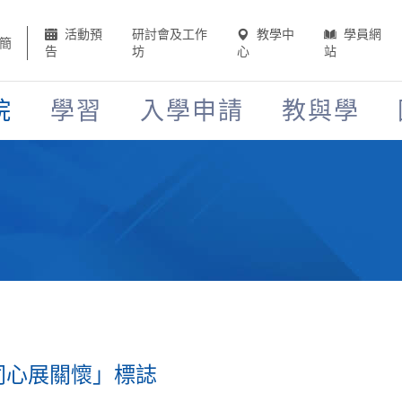
活動預
研討會及工作
教學中
學員網
簡
告
坊
心
站
院
學習
入學申請
教與學
同心展關懷」標誌