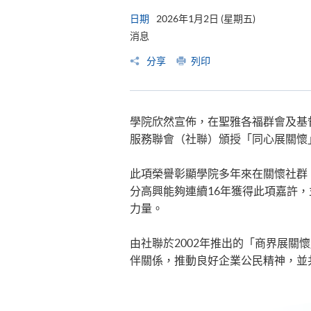
日期
2026年1月2日 (星期五)
消息
分享
列印
學院欣然宣佈，在聖雅各福群會及基
服務聯會（社聯）頒授「同心展關懷
此項榮譽彰顯學院多年來在關懷社群
分高興能夠連續16年獲得此項嘉許
力量。
由社聯於2002年推出的「商界展
伴關係，推動良好企業公民精神，並