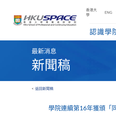
Skip
to
香港大
ENG
main
學
content
認識學
Main
content
最新消息
start
新聞稿
<
返回新聞稿
學院連續第16年獲頒「