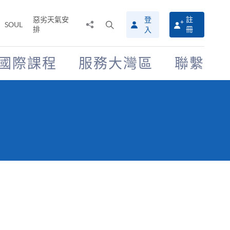
惡劣天氣安
登
註
分
打
SOUL
排
冊
入
享
開
至
搜
尋
國際課程
服務大灣區
聯繫
介
面