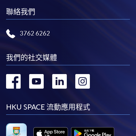
聯絡我們
3762 6262
我們的社交媒體
轉
轉
轉
轉
到
到
到
到
facebook
youtube
linkedin
instag
HKU SPACE 流動應用程式