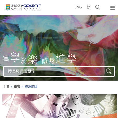
Skip
打
ENG
簡
to
彈
main
開
出
Main
content
搜
主
content
選
尋
start
單
介
面
搜
尋
搜
興
主頁
學習
興趣範疇
尋
趣
關
鍵
字