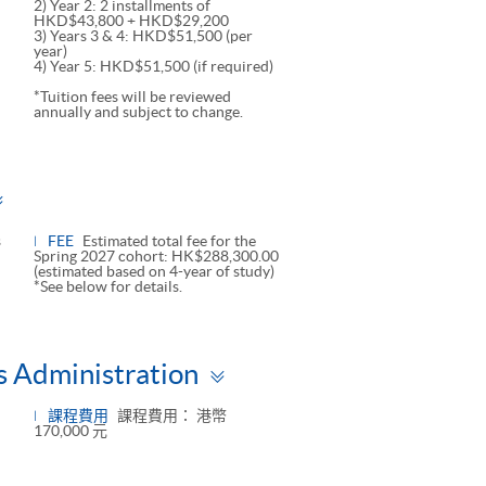
2) Year 2: 2 installments of
HKD$43,800 + HKD$29,200
3) Years 3 & 4: HKD$51,500 (per
year)
4) Year 5: HKD$51,500 (if required)
*Tuition fees will be reviewed
annually and subject to change.
Toggle
panel
s
FEE
Estimated total fee for the
Spring 2027 cohort: HK$288,300.00
(estimated based on 4-year of study)
*See below for details.
Toggle
s Administration
panel
課程費用
課程費用： 港幣
170,000 元