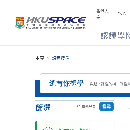
Skip
to
香港大
ENG
main
學
content
認識學
Main
content
主頁
課程搜尋
start
搜
總有你想學
尋
興趣，課程名稱，課程編號
本
網
站
篩選
搜尋
重新設置