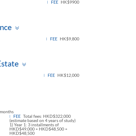
FEE
HK$9900
Toggle
ance
panel
FEE
HK$9,800
Toggle
Estate
panel
FEE
HK$12,000
Toggle
panel
 months
FEE
Total fees: HKD$322,000
(estimate based on 4 years of study)
1) Year 1: 3 installments of
HKD$49,000 + HKD$48,500 +
HKD$48,500