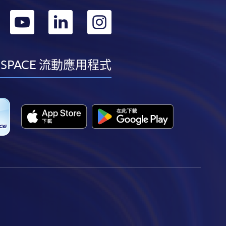
轉
轉
轉
轉
到
到
到
到
facebook
youtube
linkedin
instagram
 SPACE 流動應用程式