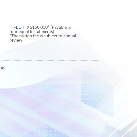
FEE
HK$150,000* (Payable in
four equal installments)
*The tuition fee is subject to annual
review.
192