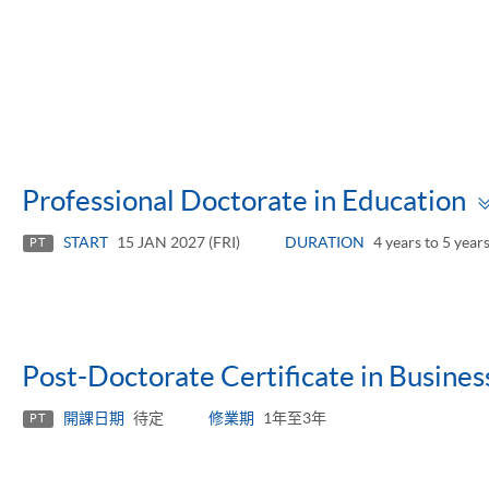
Professional Doctorate in Education
START
15 JAN 2027 (FRI)
DURATION
4 years to 5 year
PT
Post-Doctorate Certificate in Busines
開課日期
待定
修業期
1年至3年
PT