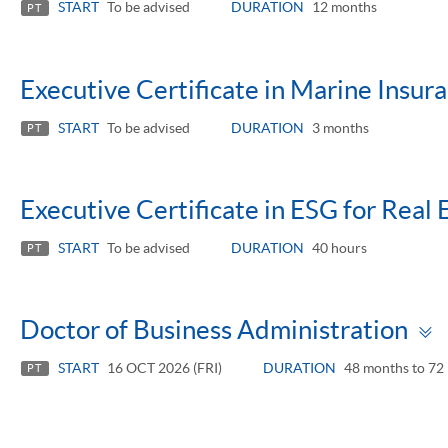
START
To be advised
DURATION
12 months
PT
Executive Certificate in Marine Insur
START
To be advised
DURATION
3 months
PT
Executive Certificate in ESG for Real 
START
To be advised
DURATION
40 hours
PT
Doctor of Business Administration
START
16 OCT 2026 (FRI)
DURATION
48 months to 72
PT