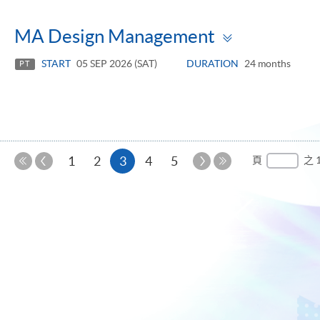
Toggle
MA Design Management
panel
START
05 SEP 2026 (SAT)
DURATION
24 months
PT
上
本
下
1
2
3
4
5
頁
之 
一
一
第
最
頁
頁
頁
一
後
頁
一
頁