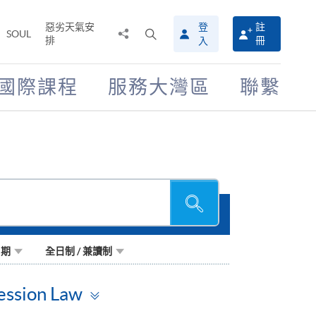
惡劣天氣安
登
註
分
打
SOUL
排
冊
入
享
開
至
搜
尋
國際課程
服務大灣區
聯繫
介
面
搜
尋
日期
全日制 / 兼讀制
Toggle
ession Law
panel