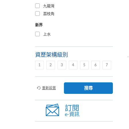
九龍灣
荔枝角
新界
上水
資歷架構級別
1
2
3
4
5
6
7
搜尋
重新設置
訂閱
e-資訊