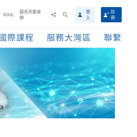
惡劣天氣安
登
註
分
打
SOUL
排
冊
入
享
開
至
搜
尋
國際課程
服務大灣區
聯繫
介
面