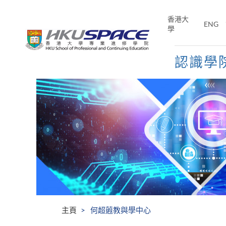
Skip
to
香港大
ENG
main
學
content
認識學
Main
content
start
主頁
何超蕸教與學中心