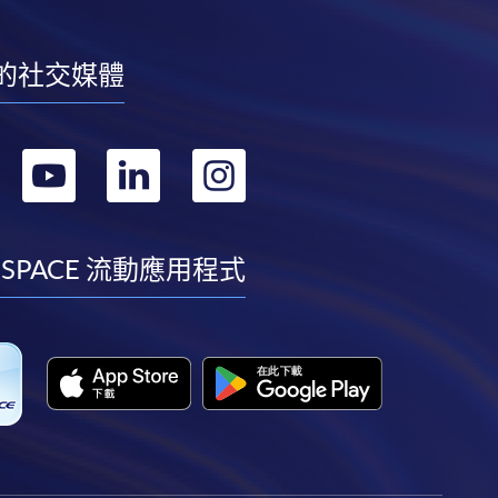
的社交媒體
轉
轉
轉
轉
到
到
到
到
facebook
youtube
linkedin
instagram
 SPACE 流動應用程式