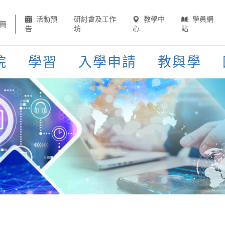
活動預
研討會及工作
教學中
學員網
簡
告
坊
心
站
院
學習
入學申請
教與學