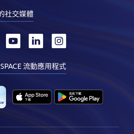
的社交媒體
轉
轉
轉
轉
到
到
到
到
facebook
youtube
linkedin
instagram
 SPACE 流動應用程式