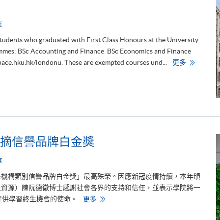
S
I
I
N
享
機
構
students who graduated with First Class Honours at the University
認
證
ammes: BSc Accounting and Finance BSc Economics and Finance
標
H
uspace.hku.hk/londonu. These are exempted courses und...
更多
誌
K
U
S
P
A
C
E
S
t
u
d
摘信譽品牌白金獎
e
n
t
享
s
a
修機構類別信譽品牌白金獎」最高殊榮。因應新冠疫情持續，本年頒
c
h
及資源）陳阮德徽博士感謝社會各界的支持和信任，並表示學院將一
i
學
提供學習終生機會的使命。
更多
e
院
v
連
e
續