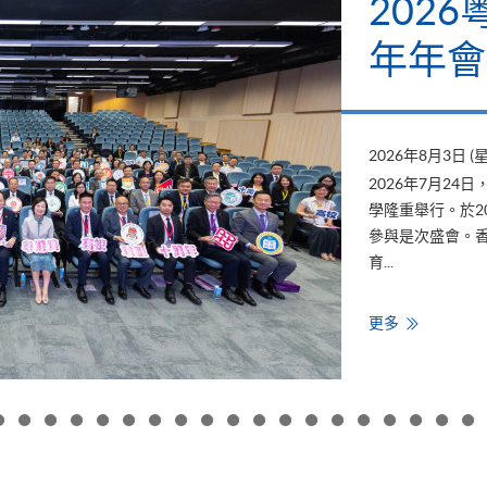
202
年年會
2026年8月3日 (
2026年7月2
學隆重舉行。於2
參與是次盛會。香
育...
香
更多
港
大
學
專
業
進
修
學
院
出