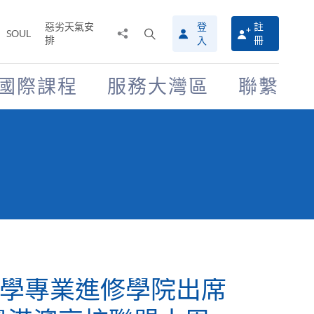
惡劣天氣安
登
註
分
打
SOUL
排
冊
入
享
開
至
搜
尋
國際課程
服務大灣區
聯繫
介
面
學專業進修學院出席