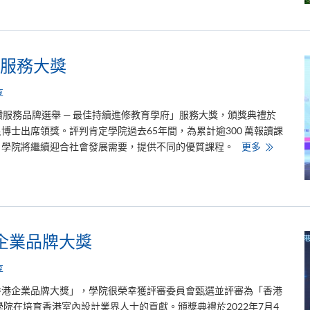
F
九
i
年
r
榮
s
膺
t
讀
C
者
l
服務大獎
文
a
摘
s
信
s
享
譽
H
品
o
鑽服務品牌選舉 — 最佳持續進修教育學府」服務大獎，頒獎典禮於
牌
n
白
o
良博士出席領獎。評判肯定學院過去65年間，為累計逾300 萬報讀課
金
u
獎
r
學
。學院將繼續迎合社會發展需要，提供不同的優質課程。
更多
s
院
f
連
r
續
o
十
m
五
t
年
h
獲
e
頒
U
星
港企業品牌大獎
n
鑽
i
服
v
務
享
e
大
r
獎
s
香港企業品牌大獎」，學院很榮幸獲評審委員會甄選並評審為「香港
i
學院在培育香港室內設計業界人士的貢獻。頒獎典禮於2022年7月4