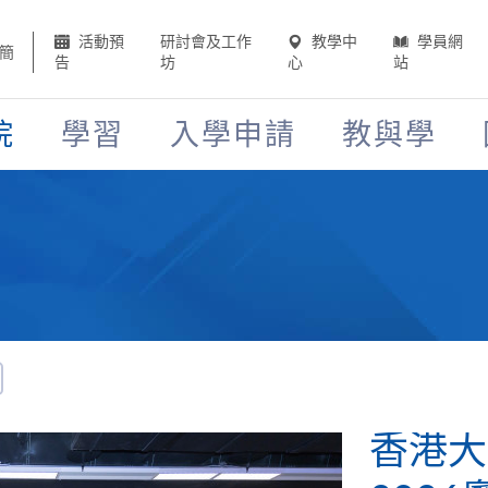
活動預
研討會及工作
教學中
學員網
簡
告
坊
心
站
院
學習
入學申請
教與學
香港大