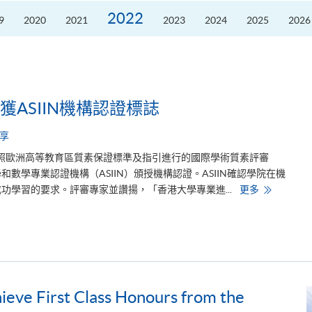
席
2026
2022
9
2020
2021
2023
2024
2025
2026
粵
港
澳
高
校
聯
盟
十
周
ASIIN機構認證標誌
年
年
會
享
暨
校
月參照歐洲高等教育區質素保證標準及指引進行的國際學術質素評審
長
論
數學專業認證機構（ASIIN）頒授機構認證。ASIIN確認學院在機
壇
香
功學習的要求。評審專家並讚揚，「香港大學專業進...
更多
港
大
學
專
業
進
修
學
院
榮
eve First Class Honours from the
獲
A