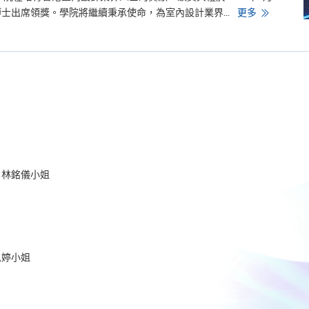
t
y
學
士出席領獎。學院將繼續秉承使命，為室內設計業界...
更多
o
院
f
首
L
次
o
獲
n
頒
d
2
o
0
n
2
1
香
港
企
業
品
牌
大
 林銘儀小姐
獎
思婷小姐