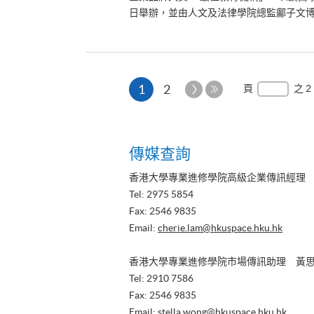
日舉辦，並由人文及法律學院總監鄺子文博
本
下
1
2
頁
之 2
一
最
頁
頁
後
一
傳媒查詢
頁
香港大學專業進修學院高級企業傳訊經理
Tel: 2975 5854
Fax: 2546 9835
Email:
cherie.lam@hkuspace.hku.hk
香港大學專業進修學院市場傳訊助理 黃
Tel: 2910 7586
Fax: 2546 9835
Email:
stella.wong@hkuspace.hku.hk