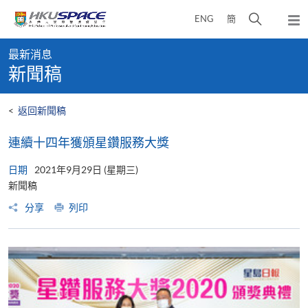
Skip
打
ENG
簡
to
彈
main
開
出
Main
content
搜
主
最新消息
content
選
尋
新聞稿
start
單
介
面
<
返回新聞稿
連續十四年獲頒星鑽服務大獎
日期
2021年9月29日 (星期三)
新聞稿
分享
列印