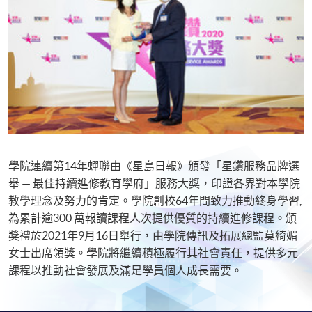
學院連續第14年蟬聯由《星島日報》頒發「星鑽服務品牌選
舉 — 最佳持續進修教育學府」服務大獎，印證各界對本學院
教學理念及努力的肯定。學院創校64年間致力推動終身學習,
為累計逾300 萬報讀課程人次提供優質的持續進修課程。頒
獎禮於2021年9月16日舉行，由學院傳訊及拓展總監莫綺媚
女士出席領獎。學院將繼續積極履行其社會責任，提供多元
課程以推動社會發展及滿足學員個人成長需要。