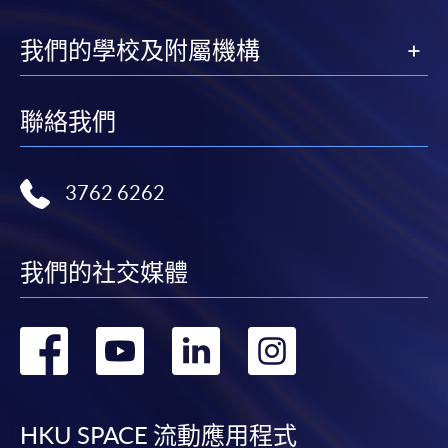
我們的學校及附屬機構
聯絡我們
3762 6262
我們的社交媒體
轉
轉
轉
轉
到
到
到
到
facebook
youtube
linkedin
instag
HKU SPACE 流動應用程式