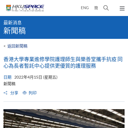
Skip
打
ENG
簡
to
彈
main
開
出
Main
content
搜
主
最新消息
content
選
尋
新聞稿
start
單
介
面
<
返回新聞稿
香港大學專業進修學院護理師生與樂善堂攜手抗疫 同
心為長者暫託中心提供更優質的護理服務
日期
2022年4月15日 (星期五)
新聞稿
分享
列印