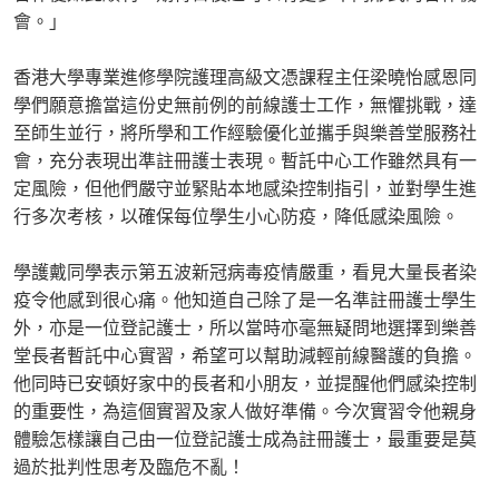
會。」
香港大學專業進修學院護理高級文憑課程主任梁曉怡感恩同
學們願意擔當這份史無前例的前線護士工作，無懼挑戰，達
至師生並行，將所學和工作經驗優化並攜手與樂善堂服務社
會，充分表現出準註冊護士表現。暫託中心工作雖然具有一
定風險，但他們嚴守並緊貼本地感染控制指引，並對學生進
行多次考核，以確保每位學生小心防疫，降低感染風險。
學護戴同學表示第五波新冠病毒疫情嚴重，看見大量長者染
疫令他感到很心痛。他知道自己除了是一名準註冊護士學生
外，亦是一位登記護士，所以當時亦毫無疑問地選擇到樂善
堂長者暫託中心實習，希望可以幫助減輕前線醫護的負擔。
他同時已安頓好家中的長者和小朋友，並提醒他們感染控制
的重要性，為這個實習及家人做好準備。今次實習令他親身
體驗怎樣讓自己由一位登記護士成為註冊護士，最重要是莫
過於批判性思考及臨危不亂！