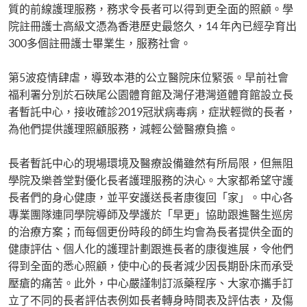
質的前線護理服務，務求令長者可以得到更全面的照顧。學
院註冊護士高級文憑為香港歷史最悠久，14 年內已經孕育出
300多個註冊護士畢業生，服務社會。
第5波疫情肆虐，導致本港的公立醫院床位緊張。早前社會
福利署分別於石硤尾公園體育館及灣仔港灣道體育館設立長
者暫託中心，接收確診2019冠狀病毒病，症狀輕微的長者，
為他們提供護理照顧服務，減輕公營醫療負擔。
長者暫託中心的現場環境及醫療設備雖然有所局限，但無阻
學院及樂善堂對優化長者護理服務的決心。大家都希望守護
長者們的身心健康，並平安護送長者康復回「家」。中心各
專業團隊連同學院導師及學護於「早更」協助跟進醫生巡房
的治療方案；而每個更份時段的師生均會為長者提供全面的
健康評估、個人化的護理計劃跟進長者的康復進展，令他們
得到全面的悉心照顧，使中心的長者減少因長期卧床而承受
壓瘡的痛苦。此外，中心嚴謹制訂派藥程序、大家亦攜手訂
立了不同的長者評估表例如長者轉身時間表及評估表，及傷