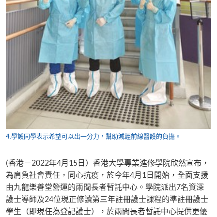
4.學護同學表示希望可以出一分力，幫助減輕前線醫護的負擔。
(香港－2022年4月15日）香港大學專業進修學院欣然宣布，
為肩負社會責任，同心抗疫，於今年4月1日開始，全面支援
由九龍樂善堂營運的兩間長者暫託中心。學院派出7名資深
護士導師及24位現正修讀第三年註冊護士課程的準註冊護士
學生（即現任為登記護士），於兩間長者暫託中心提供更優