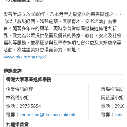
樂善堂成立於1880年，乃本港歷史最悠久的慈善團體之一，
向以「救災紓困、贈醫施藥、興學育才、安老培幼」為宗
旨。隨著多年來的興革，現時樂善堂轄屬機構遍佈港九新
界，致力為公眾提供全面及優質的醫療、教育、安老及社會
福利等服務，並積極參與及舉辦多項社會公益及文娛康樂等
活動，為建設美好香港而努力。網址：
www.loksintong.org
傳媒查詢
香港大學專業進修學院
企業傳訊經理
市場推廣助
林銘儀小姐
阮芷滢小姐
電話：2975 5854
電話：2910 7
電郵：
cherie.lam@hkuspace.hku.hk
電郵：
cansi
九龍樂善堂