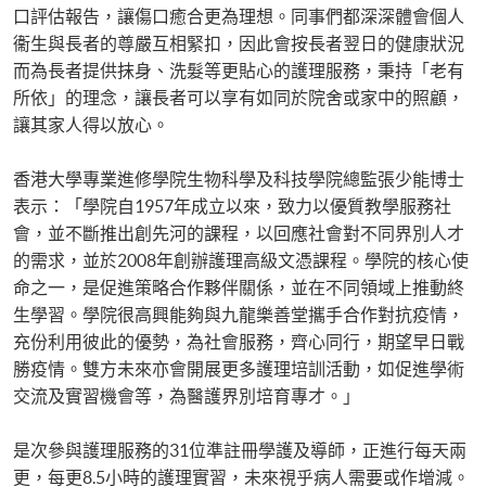
口評估報告，讓傷口癒合更為理想。同事們都深深體會個人
衞生與長者的尊嚴互相緊扣，因此會按長者翌日的健康狀況
而為長者提供抹身、洗髮等更貼心的護理服務，秉持「老有
所依」的理念，讓長者可以享有如同於院舍或家中的照顧，
讓其家人得以放心。
香港大學專業進修學院生物科學及科技學院總監張少能博士
表示：「學院自1957年成立以來，致力以優質教學服務社
會，並不斷推出創先河的課程，以回應社會對不同界別人才
的需求，並於2008年創辦護理高級文憑課程。學院的核心使
命之一，是促進策略合作夥伴關係，並在不同領域上推動終
生學習。學院很高興能夠與九龍樂善堂攜手合作對抗疫情，
充份利用彼此的優勢，為社會服務，齊心同行，期望早日戰
勝疫情。雙方未來亦會開展更多護理培訓活動，如促進學術
交流及實習機會等，為醫護界別培育專才。」
是次參與護理服務的31位準註冊學護及導師，正進行每天兩
更，每更8.5小時的護理實習，未來視乎病人需要或作增減。