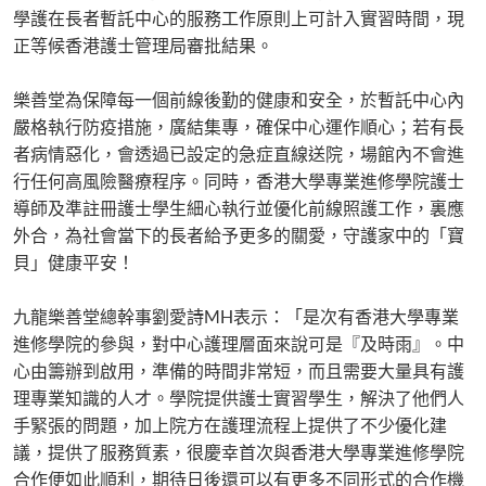
學護在長者暫託中心的服務工作原則上可計入實習時間，現
正等候香港護士管理局審批結果。
樂善堂為保障每一個前線後勤的健康和安全，於暫託中心內
嚴格執行防疫措施，廣結集專，確保中心運作順心；若有長
者病情惡化，會透過已設定的急症直線送院，場館內不會進
行任何高風險醫療程序。同時，香港大學專業進修學院護士
導師及準註冊護士學生細心執行並優化前線照護工作，裏應
外合，為社會當下的長者給予更多的關愛，守護家中的「寶
貝」健康平安！
九龍樂善堂總幹事劉愛詩MH表示：「是次有香港大學專業
進修學院的參與，對中心護理層面來說可是『及時雨』。中
心由籌辦到啟用，準備的時間非常短，而且需要大量具有護
理專業知識的人才。學院提供護士實習學生，解決了他們人
手緊張的問題，加上院方在護理流程上提供了不少優化建
議，提供了服務質素，很慶幸首次與香港大學專業進修學院
合作便如此順利，期待日後還可以有更多不同形式的合作機