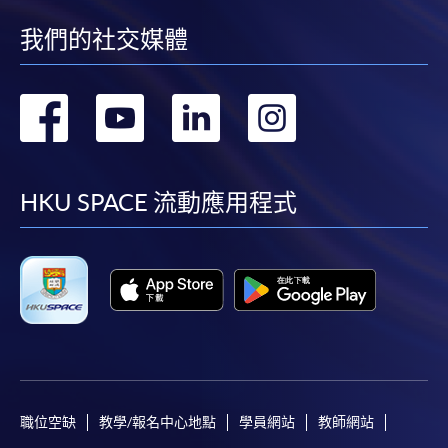
我們的社交媒體
轉
轉
轉
轉
到
到
到
到
facebook
youtube
linkedin
instag
HKU SPACE 流動應用程式
職位空缺
教學/報名中心地點
學員網站
教師網站