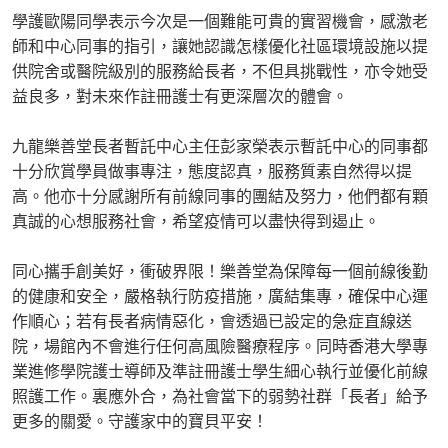
學護歐陽同學表示今次是一個難能可貴的實習機會，感激老
師和中心同事的指引，讓她認識怎樣優化社區環境設施以提
供院舍或醫院級別的服務給長者，不但具挑戰性，亦令她受
益良多，對未來作註冊護士有更深層次的體會。
九龍樂善堂長者暫託中心主任彭家榮表示暫託中心的同事都
十分欣賞學員做事專注，態度認真，服務質素自然得以提
高。他亦十分感謝所有前線同事的團結及努力，他們都有顆
真誠的心想服務社會，希望疫情可以盡快得到遏止。
同心攜手創美好，衝破界限！樂善堂為保障每一個前線後勤
的健康和安全，嚴格執行防疫措施，廣結集專，確保中心運
作順心；若有長者病情惡化，會透過已設定的急症直線送
院，場館內不會進行任何高風險醫療程序。同時香港大學專
業進修學院護士導師及準註冊護士學生細心執行並優化前線
照護工作。裏應外合，為社會當下的弱勢社群「長者」給予
更多的關愛。守護家中的寶貝平安！