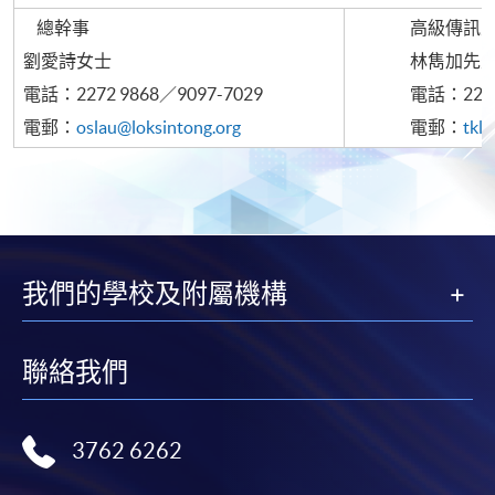
總幹事
高級傳訊
劉愛詩女士
林雋加先
電話：2272 9868／9097-7029
電話：2272 
電郵：
oslau@loksintong.org
電郵：
tkl
我們的學校及附屬機構
聯絡我們
3762 6262