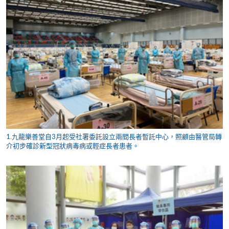
1.九龍樂善堂自3月起受社署委託設立兩間長者暫託中心，照顧由醫管局轉
介初步確診新型冠狀病毒病或輕症長者患者。