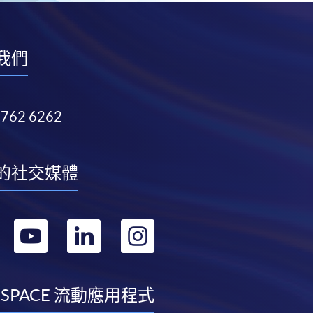
我們
3762 6262
的社交媒體
轉
轉
轉
轉
到
到
到
到
facebook
youtube
linkedin
instagram
 SPACE 流動應用程式