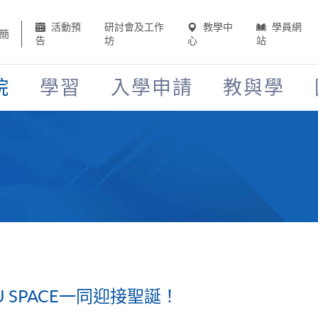
活動預
研討會及工作
教學中
學員網
簡
告
坊
心
站
院
學習
入學申請
教與學
 SPACE一同迎接聖誕！