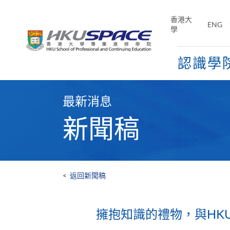
Skip
to
香港大
ENG
main
學
content
認識學
Main
content
最新消息
start
新聞稿
<
返回新聞稿
擁抱知識的禮物，與HKU