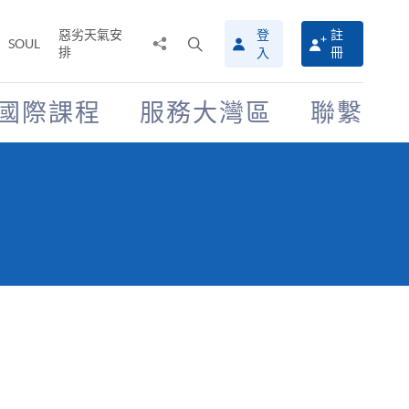
惡劣天氣安
登
註
分
打
SOUL
排
冊
入
享
開
至
搜
尋
國際課程
服務大灣區
聯繫
介
面