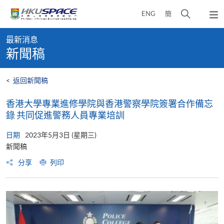
Skip
打
ENG
簡
to
彈
main
開
出
Main
content
搜
主
最新消息
content
選
尋
新聞稿
start
單
介
面
<
返回新聞稿
香港大學專業進修學院與香港警察學院簽署合作備忘
錄 共同促進警務人員專業培訓
日期
2023年5月3日 (星期三)
新聞稿
分享
列印