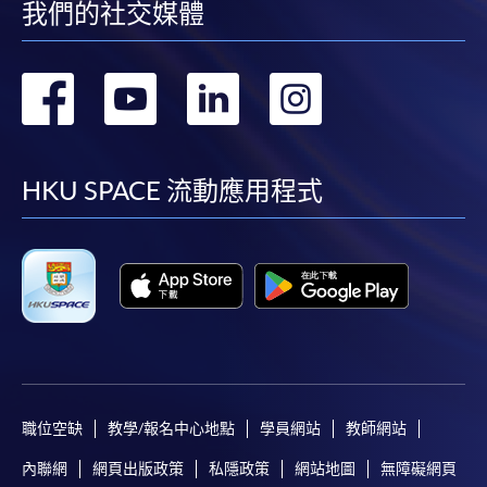
我們的社交媒體
轉
轉
轉
轉
到
到
到
到
facebook
youtube
linkedin
instag
HKU SPACE 流動應用程式
職位空缺
教學/報名中心地點
學員網站
教師網站
內聯網
網頁出版政策
私隱政策
網站地圖
無障礙網頁