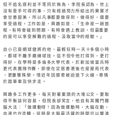
但 不 追 名 逐 利 並 不 等 同 於 無 為 ， 李 院 長 認為 ， 世 上
沒 有 垂 手 可 得 的 事 ， 只 有 經 過 努力 所 結 出 的 果 實 才
會 甘 香 甜 美 ， 所 以 凡 事都 要 做 得 到 ， 做 得 好 ， 還 要
享 受 過 程 。 工作 如 是 ， 興 趣 如 是 ： 「 生 命 是 一 趟 旅
程 ，有 時 會 碰 到 問 題 ， 有 時 會 遇 上 教 訓 ， 但 最重 要
的 是 可 以 享 受 解 難 的 過 程 、 汲 取 當 中的 經 驗 。 」
自 小 已 是 網 球 健 將 的 他 ， 最 輕 狂 時 一 天 十多 個 小 時
， 都 球 不 離 手 磨 練 球 技 。 這 不 但令 他 打 得 到 ， 更 打
得 好 ， 在 學 時 是 多 倫 多大 學 代 表 ， 於 新 加 坡 當 兵 時
更 代 表 團 隊 作賽 ， 即 使 在 定 居 香 港 後 也 是 屋 苑 代 表
， 更屢 獲 殊 榮 。 惜 近 年 因 膝 患 被 迫 退 下 火 線 ，寄 情
於 踏 單 車 及 快 步 走 。
興 趣 多 工 作 更 多 ， 每 天 對 著 案 頭 的 大 堆 公文 ， 要 取
得 平 衡 談 何 容 易 ， 但 院 長 卻 笑言 ， 他 自 有 其 獨 門 醒
腦 大 法 ： 「 做 運 動呀 ！ 因 為 做 運 動 時 ， 大 腦 在 動 ，
血 液 也 在流 轉 ， 這 時 是 大 腦 最 活 躍 的 時 間 可 以 釐 清