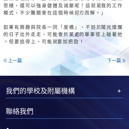
思 緒 ， 還 可 以 強 身 健 體 及 減 壓 呢 ！ 這 就 是我 的 工 作
模 式 ， 不 少 難 題 會 在 這 個 時 候 迎刃 而 解 。 」
如 果 有 興 趣 與 院 長 一 同 「 度 橋 」 ， 不 妨 於陽 光 燦 爛
的 日 子 出 外 走 走 ， 可 能 會 於 某 處的 單 車 徑 上 碰 著 他
。 但 要 追 得 上 ， 可 能 就要 加 把 勁 ！
上一篇
下一篇
我們的學校及附屬機構
聯絡我們