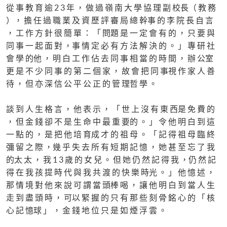
從 事 教 育 逾 2 3 年 ， 做 過 嶺 南 大 學 協 理 副 校長（ 教 務
）， 擔 任 過 職 業 及 資 歷 評 審 局 總 幹事 的 李 院 長 自 言
， 工 作 方 針 很 簡 單 ： 「 問題 是 一 定 會 有 的 ， 只 要 與
同 事 一 起 面 對 ，事 情 定 必 有 方 法 解 決 的 。 」 專 研 社
會 學 的他 ， 明 白 工 作 佔 去 同 事 相 當 的 時 間 ， 辦 公室
更 是 不 少 同 事 的 第 二 個 家 ， 故 會 把 同 事視 作 家 人 善
待 ， 但 亦 深 信 公 平 公 正 的 管 理哲 學 。
談 到 人 生 格 言 ， 他 表 示 ， 「 世 上 沒 有 東 西是 免 費 的
， 但 金 錢 卻 不 是 生 命 中 最 重 要的 。 」 令 他 明 白 到 這
一 點 的 ， 是 把 他 培 育成 才 的 祖 母 。 「 記 得 祖 母 臨 終
彌 留 之 際 ，幾 乎 失 去 所 有 短 期 記 憶 ， 她 甚 至 忘 了 我
的太 太 ， 我 1 3 歲 的 女 兒 。 但 她 仍 然 記 得 我 ，仍 然 記
得 在 我 孩 提 時 代 與 我 共 渡 的 快 樂 時光 。 」 他 憶 述 ，
那 情 境 對 他 來 說 可 謂 當 頭棒 喝 ， 讓 他 明 白 到 當 人 生
走 到 盡 頭 時 ， 可以 緊 握 的 只 有 那 些 刻 骨 銘 心 的 「 核
心 記 憶球 」 ， 金 錢 地 位 只 是 如 煙 浮 雲 。