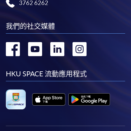
3762 6262
我們的社交媒體
轉
轉
轉
轉
到
到
到
到
facebook
youtube
linkedin
instag
HKU SPACE 流動應用程式