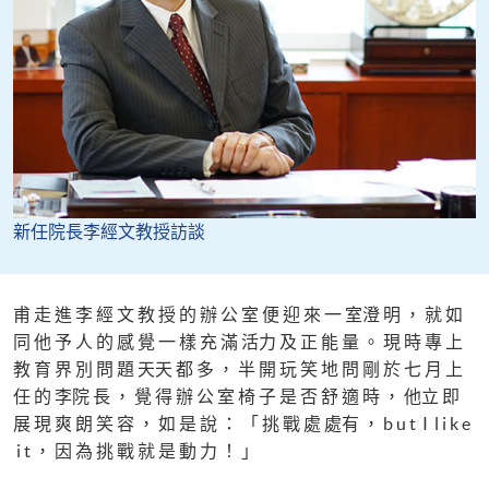
新任院長李經文教授訪談
甫 走 進 李 經 文 教 授 的 辦 公 室 便 迎 來 一 室澄 明 ， 就 如
同 他 予 人 的 感 覺 一 樣 充 滿 活力 及 正 能 量 。 現 時 專 上
教 育 界 別 問 題 天天 都 多 ， 半 開 玩 笑 地 問 剛 於 七 月 上
任 的 李院 長 ， 覺 得 辦 公 室 椅 子 是 否 舒 適 時 ， 他立 即
展 現 爽 朗 笑 容 ， 如 是 說 ： 「 挑 戰 處 處有 ， b u t I l i k e
i t ， 因 為 挑 戰 就 是 動 力 ！ 」