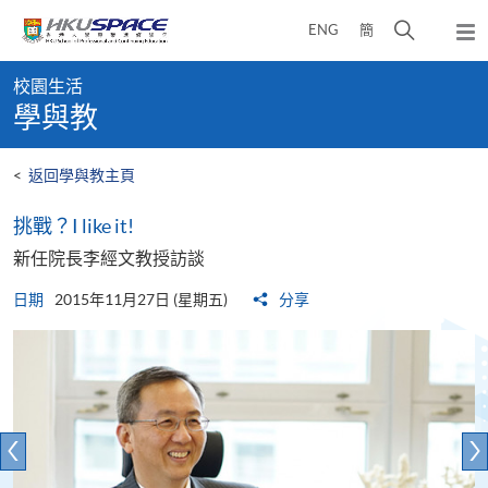
Skip
打
ENG
簡
to
彈
main
開
出
Main
content
搜
主
校園生活
content
選
尋
學與教
start
單
介
面
<
返回學與教主頁
挑戰？I like it!
新任院長李經文教授訪談
日期
2015年11月27日 (星期五)
分享