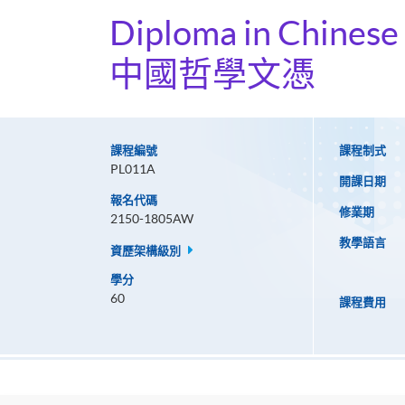
Diploma in Chinese
中國哲學文憑
課程編號
課程制式
PL011A
開課日期
報名代碼
修業期
2150-1805AW
教學語言
資歷架構級別
學分
60
課程費用