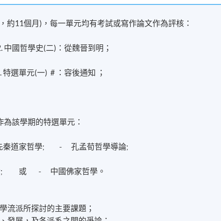
 講，約11個月)，每一單元均有考試或寫作論文作為評核：
 中國哲學史(二)：從魏晉到明；
元(一) # ：容後通知 ；
作為該學期的特選單元：
先秦道家哲學; - 孔孟荀哲學導論;
; 或 - 中國佛家哲學。
學流派所探討的主要課題；
、發展，及各派系之間的爭論；