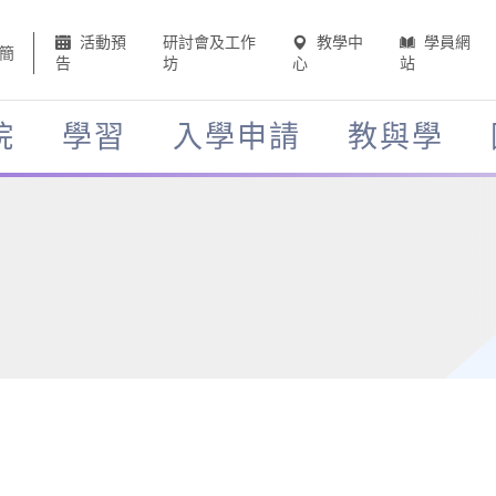
活動預
研討會及工作
教學中
學員網
簡
告
坊
心
站
院
學習
入學申請
教與學