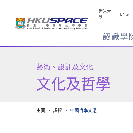
Skip
to
香港大
ENG
main
學
content
認識學
Main
content
start
藝術、設計及文化
文化及哲學
主頁
課程
中國哲學文憑