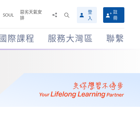
惡劣天氣安
登
註
分
打
SOUL
排
冊
入
享
開
至
搜
尋
國際課程
服務大灣區
聯繫
介
面