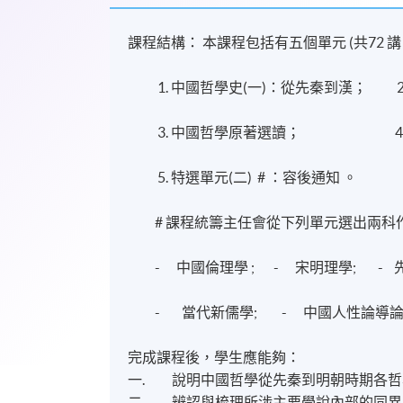
課程結構： 本課程包括有五個單元 (共72
1. 中國哲學史(一)：從先秦到漢； 2.
3. 中國哲學原著選讀； 4. 特選單
5. 特選單元(二) # ：容後通知 。
# 課程統籌主任會從下列單元選出兩科
- 中國倫理學 ; - 宋明理學; - 
- 當代新儒學; - 中國人性論導論
完成課程後，學生應能夠：
一. 說明中國哲學從先秦到明朝時期各哲
二. 辨認與梳理所涉主要學說內部的同異