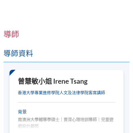
證書課程，申請人必須出示香港身分證/護照以供
核實；若透過郵寄申請，則須附上香港身分證或護
照的副本
。
課程不設補課，建議您在報讀課程前作好安排，以
導師
避免時間衝突。若因報讀人數不足而取消課程，本
院將安排退款；但在其他情況下，則
不設退款，學
員也不能轉至其他班別或課程
。詳情請參閱：
導師資料
https://hkuspace.hku.hk/cht/admission/how-to-
apply/payment-methods/
課程是否舉行取決於報名人數，若成功舉行，
學員
曾慧敏小姐 Irene Tsang
將在開課前
7
至
3
天收到電郵，包含詳細的地點及
課室安排
。若您於開課前一星期內報名，請立刻聯
香港大學專業進修學院人文及法律學院客席講師
繫本部門以作跟進。除課程資料更改外，本院將不
會另發上課通知，學員須按時到指定地點上課。
背景
以上時間和地點為暫定，最終安排將視乎實際情
南澳洲大學輔導學碩士｜資深心理培訓導師｜兒童遊
況
。各教學中心地點請參閱：
戲設計顧問
https://www.hkuspace.hku.hk/cht/learning-centre/