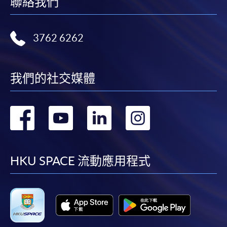
聯絡我們
3762 6262
我們的社交媒體
轉
轉
轉
轉
到
到
到
到
facebook
youtube
linkedin
instag
HKU SPACE 流動應用程式