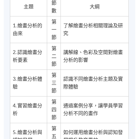
節
主題
大綱
數
第
1. 繪畫分析的
了解繪畫分析相關理論及研
一
由來
究
節
第
2. 認識繪畫分
講解線、色彩及空間對繪畫
二
析要素
分析的影響
節
第
3. 繪畫分析體
認識不同繪畫分析主題及實
三
驗
際體驗
節
第
4. 實習繪畫分
通過案例分享，讓學員學習
四
析
分析不同的畫作
節
第
5. 繪畫分析與
如何運用繪畫分析與認知發
五