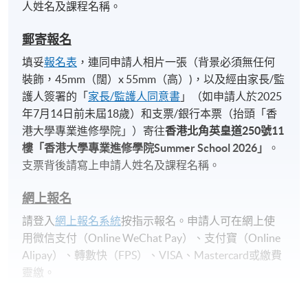
人姓名及課程名稱。
郵寄報名
填妥
報名表
，連同申請人相片一張（背景必須無任何
裝飾，45mm（闊）x 55mm（高）)，以及經由家長/監
護人簽署的「
家長/監護人同意書
」（如申請人於2025
年7月14日前未屆18歲）和支票/銀行本票（抬頭「香
港大學專業進修學院」）寄往
香港北角英皇道
250
號
11
樓「香港大學專業進修學院
Summer School 2026
」
。
支票背後請寫上申請人姓名及課程名稱。
網上報名
請登入
網上報名系統
按指示報名。申請人可在網上使
用微信支付（Online WeChat Pay）、支付寶（Online
Alipay）、轉數快（FPS）、VISA、Mastercard或繳費
靈繳。