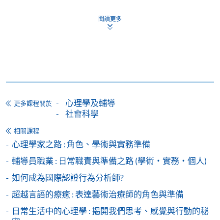
申請人於開課時未滿18歲​，
報名時
必須
附有經由家
長
/
監護人簽署的「
家長/監護人同意書
」
。
閱讀更多
申請人如報讀兩個課程或以上，請細閱各個課程的上
課時間地點，以免課時重疊，或因地點相距太遠而無
法上課。
備註
學費及學額不得轉讓他人。一經取錄，學生不得用
心理學及輔導
更多課程關於
已付的學費和已取得的學額轉讀其他課程，惟學院
社會科學
對特殊情況，可酌情處理。轉讀申請一經批准，學
相關課程
生須要付港幣120元手續費。
心理學家之路 : 角色、學術與實務準備
學院在收妥費用後，會向申請人發出付款收據，惟
輔導員職業 : 日常職責與準備之路 (學術・實務・個人)
郵寄付款收據如若遺失，學院概不負責。
如何成為國際認證行為分析師?
付款收據只發一次。申請額外付款證明的收費為每
張港幣30元。請以劃線支票支付，抬頭註明「香
超越言語的療癒 : 表達藝術治療師的角色與準備
港大學專業進修學院」，並連同貼上郵票的回郵信
日常生活中的心理學 : 揭開我們思考、感覺與行動的秘
封及申請表交回本學院。補發的學費收據通常於課