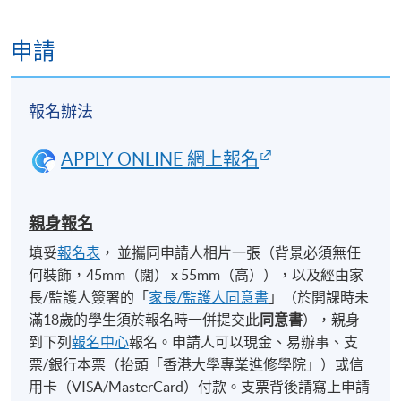
申請
報名辦法
APPLY ONLINE 網上報名
親身報名
填妥
報名表
， 並攜同申請人相片一張（背景必須無任
何裝飾，45mm（闊） x 55mm（高）），以及經由家
長/監護人簽署的「
家長/監護人同意書
」（於開課時未
滿18歲的學生須於報名時一併提交此
同意書
），親身
到下列
報名中心
報名。申請人可以現金、易辦事、支
票/銀行本票（抬頭「香港大學專業進修學院」）或信
用卡（VISA/MasterCard）付款。支票背後請寫上申請