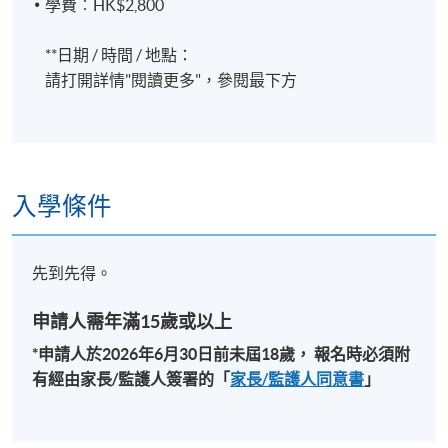
學費︰HK$2,800
美國時間綫治療師證書
修業期
美國催眠治療師證書
**日期 / 時間 / 地點：
美國運動機制學會健腦操基礎證書
2025年7月12日 - 2025年8月16日
請打開詳情"閱讀更多"，參閱最下方
中國韋氏兒童智力量表主試員
(共6講，18小時)
量身教育國際研究會（香港）腦功能檢測證書課程
導師
共6課18小時
以色列手診心理學會及香港手診心理學會認證導師
2026年7月11, 18, 25日, 8月1, 8, 15日
入學條件
生物趾析課程認證導師
地點
金鐘教學中心 (也可能在其他分校)，上課地點會於開
先到先得。
課前開課前7至3天，以電郵方式通知學員
申請人需年滿15歲或以上
*申請人於
2026
年6
月30
日前未屆
18
歲，
報名時必須附
有經由家長
/
監護人簽署的「
家長
/
監護人同意書
」