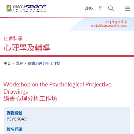
Skip
打
ENG
簡
to
彈
main
開
出
Main
content
搜
主
content
選
尋
start
單
介
社會科學
面
心理學及輔導
主頁
課程
繪畫心理分析工作坊
Workshop on the Psychological Projective
Drawings
繪畫心理分析工作坊
課程編號
PSYC9043
報名代碼