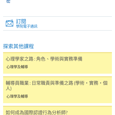
密
程完結後寄出。
有關香港大學專業進修學院Summer School 的取錄方
訂閱
法、學生須知、報名中心及其他相關資訊，請登入
學院電子通訊
Summer School 網頁
。
探索其他課程
心理學家之路 : 角色、學術與實務準備
心理學及輔導
輔導員職業 : 日常職責與準備之路 (學術・實務・個
人)
心理學及輔導
如何成為國際認證行為分析師?