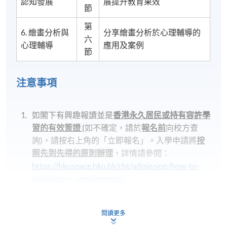
認知發展
展提升教育果效
節
第
6. 繪畫分析與
分享繪畫分析於心理輔導的
六
心理輔導
應用及案例
節
注意事項
如閣下有興趣報讀並是
香港永久居民或持有容許學
習的有效簽證
(
如不確定，請於
報名前
向校方查
詢)，請按右上角的「立即報名」。入學申請將
按
照先到先得的原則辦理
，詳情請參閱：
https://hkuspace.hku.hk/cht/admission/how-to-
apply/entry-requirements/
申請人一般須要提供香港身份證（適用於本地申請
人）或護照（適用於非本地申請人）的信息，以供
閱讀更多
入學評估和學生記錄之用。
若親自到報名中心報讀