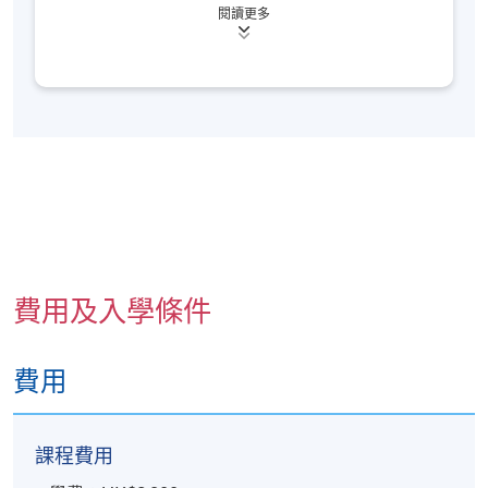
若您透過網上報讀課程，完成付款後將會收到系統
閱讀更多
曾慧敏老師擁有近二十年心理輔導經驗，專注支援有
發出的「付款確認通知」電郵。請妥善保存該電郵
特殊教育需要（SEN）的學生及其家庭，對處理自閉
或出示與報名時相同的身分證明文件，
前往報名中
症、讀寫困難及專注力不足／過度活躍症等議題具備
心向職員索取正式收據
，建議可於第一課前預留時
深入理解與豐富經驗。她曾為多間中、小、幼及特殊
間辦理。
學校提供個別及小組訓練、生涯規劃指導，並為教育
機構及非政府組織舉辦家長及教職員培訓，分享學童
本課程不設課業及評核，同時不在持續進修基金資
心理及教育處理技巧。
助範圍內。
符合出席率要求的學員（一般為70%，個別課程可
曾老師近年積極研究生物數據（biometrics）於心理
能要求更高）可於課程結束後3個月內獲發修讀證
輔導的應用，包括指紋分析及手診心理學，並為兒童
教玩遊戲設計提供專業顧問服務。她除為 HKU
明書
（請於報名時提供完整及正確的資料，包括中
SPACE 開辦的課程擔任導師外，亦曾在香港多間高等
英文全名及郵寄地址）。詳情請參閱
費用及入學條件
院校及機構擔任課程導師，教學經驗豐富。
https://hkuspace.hku.hk/cht/teaching-and-
learning/learners-support/learners-
學歷及專業資格：
費用
information/transcripts/
南澳洲大學輔導學碩士
香港中文大學心理學學士
日期 / 時間
課程費用
美國身心語言程式學高級執行師證書
逢周六，2:30p.m. - 5:30p.m.