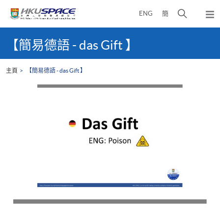
Skip
打
ENG
簡
to
彈
main
開
出
Main
content
搜
主
content
【簡易德語 - das Gift 】
選
尋
start
單
介
主頁
【簡易德語 - das Gift 】
面