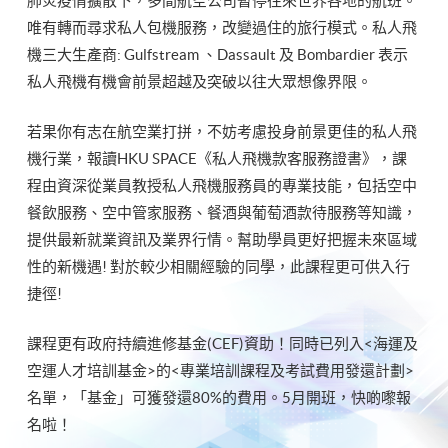
肺炎疫情擴散下，多間航空公司暫停往來世界各地的航班。
唯有轉而尋求私人包機服務，改變過住的旅行模式。私人飛
機三大生產商: Gulfstream 、Dassault 及 Bombardier 表示
私人飛機有機會前景超越及突破以往大眾想像界限。
若果你有志在航空業打拼，不妨考慮投身前景更佳的私人飛
機行業，報讀HKU SPACE《私人飛機款客服務證書》，課
程由資深從業員教授私人飛機服務員的專業技能，包括空中
餐飲服務、空中管家服務、餐酒與葡萄酒款待服務等知識，
提供最新就業資訊及業界行情。幫助學員更好把握未來區域
性的新機遇! 對於較少相關經驗的同學，此課程更可供入行
捷徑!
課程更有政府持續進修基金(CEF)資助！同時已列入<海運及
空運人才培訓基金>的<專業培訓課程及考試費用發還計劃>
名單，「基金」可獲發還80%的費用。5月開班，快啲嚟報
名啦！