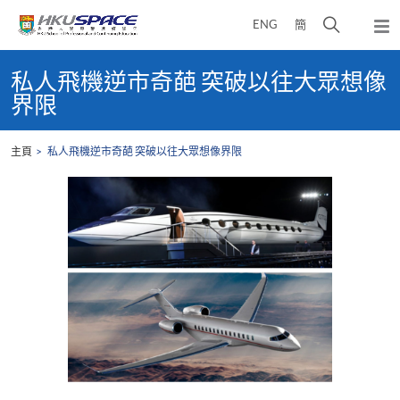
Skip
打
ENG
簡
to
彈
main
開
出
Main
content
搜
主
content
私人飛機逆市奇葩 突破以往大眾想像
選
尋
start
界限
單
介
面
主頁
私人飛機逆市奇葩 突破以往大眾想像界限